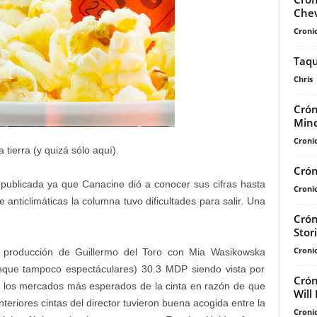
Chev
Cronic
Taqu
Chris
Crón
Mind
Cronic
 tierra (y quizá sólo aquí).
Crón
ublicada ya que Canacine dió a conocer sus cifras hasta
Cronic
 anticlimáticas la columna tuvo dificultades para salir. Una
Crón
Stor
Cronic
e producción de Guillermo del Toro con Mia Wasikowska
unque tampoco espectáculares) 30.3 MDP siendo vista por
Crón
e los mercados más esperados de la cinta en razón de que
Will 
nteriores cintas del director tuvieron buena acogida entre la
Cronic