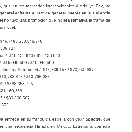
a, que en los mercados internacionales distribuye Fox, ha
general enfrenta el reto de generar interés en la audiencia
l no tuvo una promoción que hiciera llamativa la trama de
uy local.
,346,748 / $30,346,748
9,835,724
arner / $18,138,843 / $18,138,843
 / $15,040,580 / $15,040,580
antasma / Paramount / $14,639,157 / $70,452,987
/ $13,783,675 / $13,796,036
552 / $388,358,725
 $21,160,269
7 / $89,390,587
6,652
 entrega en su franquicia estrella con
007: Spectre
, que
ner una secuencia filmada en México. Estrena la comedia