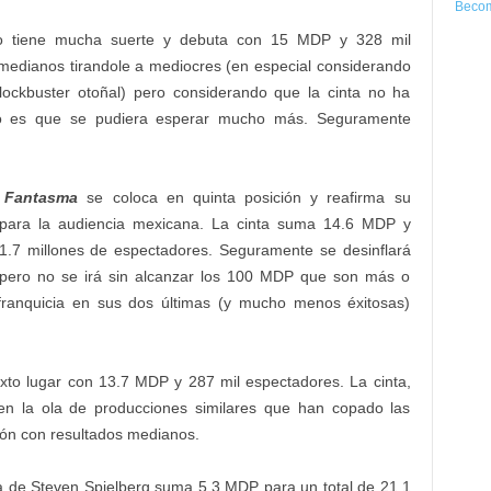
Becom
 tiene mucha suerte y debuta con 15 MDP y 328 mil
medianos tirandole a mediocres (en especial considerando
lockbuster otoñal) pero considerando que la cinta no ha
co es que se pudiera esperar mucho más. Seguramente
n Fantasma
se coloca en quinta posición y reafirma su
 para la audiencia mexicana. La cinta suma 14.6 MDP y
1.7 millones de espectadores. Seguramente se desinflará
pero no se irá sin alcanzar los 100 MDP que son más o
franquicia en sus dos últimas (y mucho menos éxitosas)
xto lugar con 13.7 MDP y 287 mil espectadores. La cinta,
a en la ola de producciones similares que han copado las
sión con resultados medianos.
nta de Steven Spielberg suma 5.3 MDP para un total de 21.1