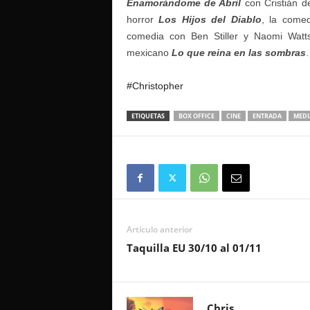
Enamorándome de Abril
con Cristián de
horror
Los Hijos del Diablo
, la comed
comedia con Ben Stiller y Naomi Wat
mexicano
Lo que reina en las sombras
.
#Christopher
ETIQUETAS
BOX OFFICE
CINE
ENTRADA
MEDI
Artículo anterior
Taquilla EU 30/10 al 01/11
Chris