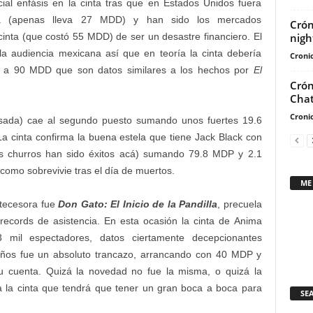
cial enfásis en la cinta tras que en Estados Unidos fuera
ia (apenas lleva 27 MDD) y han sido los mercados
Crón
nigh
cinta (que costó 55 MDD) de ser un desastre financiero. El
la audiencia mexicana así que en teoría la cinta debería
Cronic
0 a 90 MDD que son datos similares a los hechos por
El
Crón
Chat
Cronic
ada) cae al segundo puesto sumando unos fuertes 19.6
 cinta confirma la buena estela que tiene Jack Black con
es churros han sido éxitos acá) sumando 79.8 MDP y 2.1
como sobrevivie tras el día de muertos.
ME
tecesora fue
Don Gato: El Inicio de la Pandilla
, precuela
records de asistencia. En esta ocasión la cinta de Anima
mil espectadores, datos ciertamente decepcionantes
años fue un absoluto trancazo, arrancando con 40 MDP y
cuenta. Quizá la novedad no fue la misma, o quizá la
a la cinta que tendrá que tener un gran boca a boca para
SE