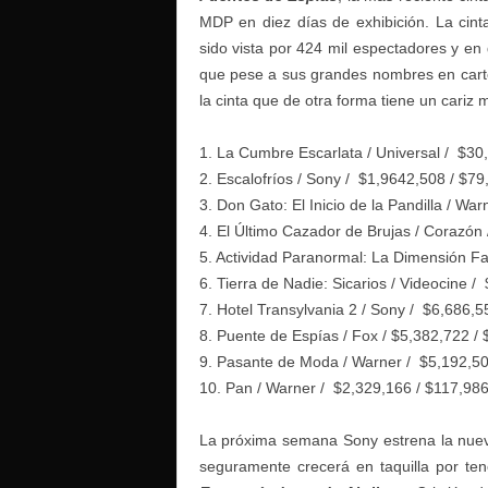
MDP en diez días de exhibición. La cint
sido vista por 424 mil espectadores y en 
que pese a sus grandes nombres en carte
la cinta que de otra forma tiene un cariz m
1. La Cumbre Escarlata / Universal / $30
2. Escalofríos / Sony / $1,9642,508 / $7
3. Don Gato: El Inicio de la Pandilla / W
4. El Último Cazador de Brujas / Corazón
5. Actividad Paranormal: La Dimensión F
6. Tierra de Nadie: Sicarios / Videocine 
7. Hotel Transylvania 2 / Sony / $6,686,
8. Puente de Espías / Fox / $5,382,722 /
9. Pasante de Moda / Warner / $5,192,50
10. Pan / Warner / $2,329,166 / $117,98
La próxima semana Sony estrena la nueva
seguramente crecerá en taquilla por te