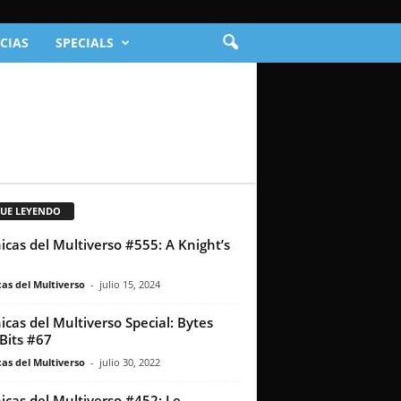
CIAS
SPECIALS
GUE LEYENDO
icas del Multiverso #555: A Knight’s
as del Multiverso
-
julio 15, 2024
icas del Multiverso Special: Bytes
Bits #67
as del Multiverso
-
julio 30, 2022
icas del Multiverso #452: Le