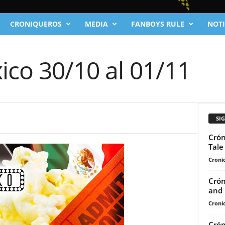
CRONIQUEROS
MEDIA
FANBOYS RULE
NOTI
ico 30/10 al 01/11
SI
Crón
Tale
Cronic
Crón
and 
Cronic
Crón