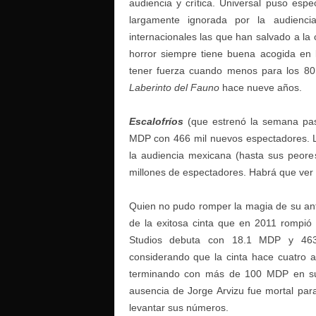
audiencia y crítica. Universal puso espe
largamente ignorada por la audienc
internacionales las que han salvado a la 
horror siempre tiene buena acogida en 
tener fuerza cuando menos para los 8
Laberinto del Fauno
hace nueve años.
Escalofríos
(que estrenó la semana pas
MDP con 466 mil nuevos espectadores. La
la audiencia mexicana (hasta sus peor
millones de espectadores. Habrá que ver 
Quien no pudo romper la magia de su an
de la exitosa cinta que en 2011 rompió 
Studios debuta con 18.1 MDP y 463 
considerando que la cinta hace cuatro 
terminando con más de 100 MDP en su 
ausencia de Jorge Arvizu fue mortal par
levantar sus números.