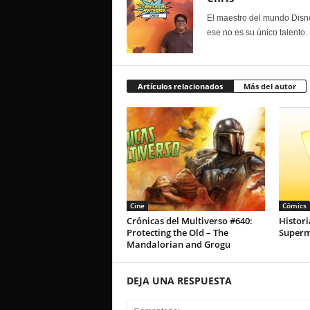
El maestro del mundo Disne
ese no es su único talento.
Artículos relacionados
Más del autor
Cine
Cómics
Crónicas del Multiverso #640:
Histori
Protecting the Old – The
Super
Mandalorian and Grogu
DEJA UNA RESPUESTA