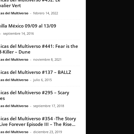
alier Vert
as del Multiverso
-
febrero 14, 2022
illa México 09/09 al 13/09
-
septiembre 14, 2016
icas del Multiverso #441: Fear is the
-Killer – Dune
as del Multiverso
-
noviembre 8, 2021
icas del Multiverso #137 – BALLZ
as del Multiverso
-
julio 6, 2015
icas del Multiverso #295 – Scary
ies
as del Multiverso
-
septiembre 17, 2018
icas del Multiverso #354 -The Story
Live Forever Episode III – The Rise...
as del Multiverso
-
diciembre 23, 2019