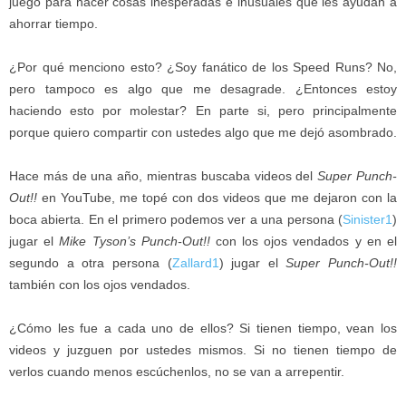
juego para hacer cosas inesperadas e inusuales que les ayudan a
ahorrar tiempo.
¿Por qué menciono esto? ¿Soy fanático de los Speed Runs? No,
pero tampoco es algo que me desagrade. ¿Entonces estoy
haciendo esto por molestar? En parte si, pero principalmente
porque quiero compartir con ustedes algo que me dejó asombrado.
Hace más de una año, mientras buscaba videos del
Super Punch-
Out!!
en YouTube, me topé con dos videos que me dejaron con la
boca abierta. En el primero podemos ver a una persona (
Sinister1
)
jugar el
Mike Tyson’s Punch-Out!!
con los ojos vendados y en el
segundo a otra persona (
Zallard1
) jugar el
Super Punch-Out!!
también con los ojos vendados.
¿Cómo les fue a cada uno de ellos? Si tienen tiempo, vean los
videos y juzguen por ustedes mismos. Si no tienen tiempo de
verlos cuando menos escúchenlos, no se van a arrepentir.