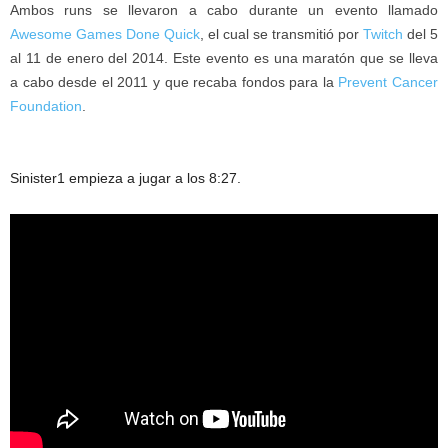
Ambos runs se llevaron a cabo durante un evento llamado
Awesome Games Done Quick
, el cual se transmitió por
Twitch
del 5
al 11 de enero del 2014. Este evento es una maratón que se lleva
a cabo desde el 2011 y que recaba fondos para la
Prevent Cancer
Foundation
.
Sinister1 empieza a jugar a los 8:27.