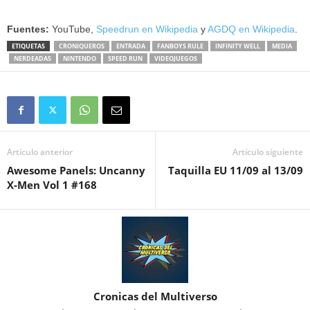
Fuentes:
YouTube,
Speedrun en Wikipedia
y
AGDQ en Wikipedia
.
ETIQUETAS
CRONIQUEROS
ENTRADA
FANBOYS RULE
INFINITY WELL
MEDIA
NERDEADAS
NINTENDO
SPEED RUN
VIDEOJUEGOS
Artículo anterior
Artículo siguiente
Awesome Panels: Uncanny
Taquilla EU 11/09 al 13/09
X-Men Vol 1 #168
Cronicas del Multiverso