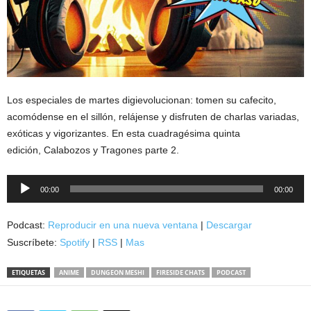
Los especiales de martes digievolucionan: tomen su cafecito,
acomódense en el sillón, relájense y disfruten de charlas variadas,
exóticas y vigorizantes. En esta cuadragésima quinta
edición, Calabozos y Tragones parte 2.
Reproductor
00:00
00:00
de
audio
Podcast:
Reproducir en una nueva ventana
|
Descargar
Suscríbete:
Spotify
|
RSS
|
Mas
ETIQUETAS
ANIME
DUNGEON MESHI
FIRESIDE CHATS
PODCAST