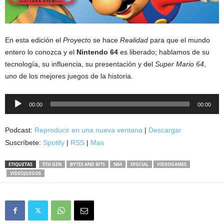
En esta edición el
Proyecto
se hace
Realidad
para que el mundo
entero lo conozca y el
Nintendo 64
es liberado; hablamos de su
tecnología, su influencia, su presentación y del
Super Mario 64
,
uno de los mejores juegos de la historia.
Reproductor
00:00
00:00
de
audio
Podcast:
Reproducir en una nueva ventana
|
Descargar
Suscríbete:
Spotify
|
RSS
|
Mas
ETIQUETAS
5TH GEN
BYTES AND BITS
N64
SPECIAL
VIDEOGAMES
VIDEOJUEGOS