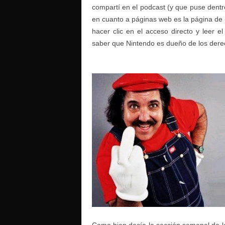
compartí en el podcast (y que puse dentro
en cuanto a páginas web es la página de
hacer clic en el acceso directo y leer el
saber que Nintendo es dueño de los dere
Como bien decía la sección semanal de 