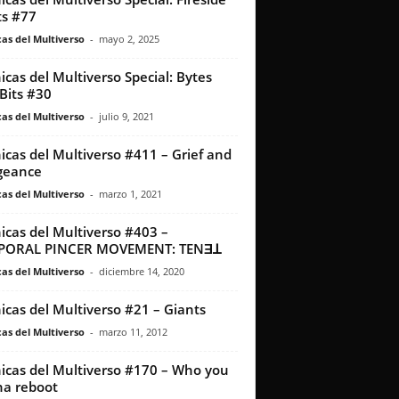
s #77
as del Multiverso
-
mayo 2, 2025
icas del Multiverso Special: Bytes
Bits #30
as del Multiverso
-
julio 9, 2021
icas del Multiverso #411 – Grief and
geance
as del Multiverso
-
marzo 1, 2021
icas del Multiverso #403 –
PORAL PINCER MOVEMENT: TENƎꓕ
as del Multiverso
-
diciembre 14, 2020
icas del Multiverso #21 – Giants
as del Multiverso
-
marzo 11, 2012
icas del Multiverso #170 – Who you
a reboot