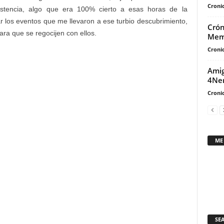
Cronic
tencia, algo que era 100% cierto a esas horas de la
los eventos que me llevaron a ese turbio descubrimiento,
Crón
ara que se regocijen con ellos.
Mem
Cronic
Amig
4Ne
Cronic
ME
SE