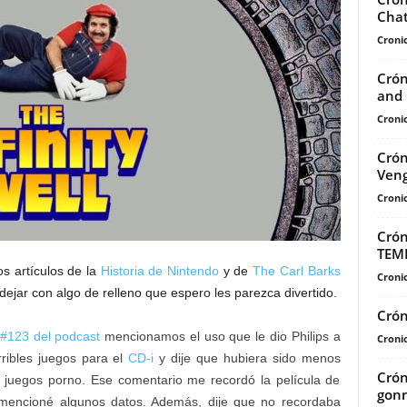
Chat
Cronic
Crón
and 
Cronic
Crón
Ven
Cronic
Crón
TEM
os artículos de la
Historia de Nintendo
y de
The Carl Barks
Cronic
dejar con algo de relleno que espero les parezca divertido.
Crón
 #123 del podcast
mencionamos el uso que le dio Philips a
Cronic
ribles juegos para el
CD-i
y dije que hubiera sido menos
Crón
juegos porno. Ese comentario me recordó la película de
gonn
 mencioné algunos datos. Además, dije que no recordaba