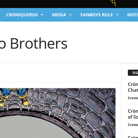
CRONIQUEROS
MEDIA
FANBOYS RULE
NOTI
o Brothers
SI
Crón
Chat
Cronic
Crón
of S
Cronic
Crón