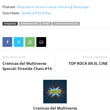
audio
Podcast:
Reproducir en una nueva ventana
|
Descargar
Suscríbete:
Spotify
|
RSS
|
Mas
ETIQUETAS
BARBENHEIMER
BARBIE
CHRISTOPHER NOLAN
Artículo anterior
Artículo siguiente
Crónicas del Multiverso
TOP ROCK EN EL CINE
Special: Fireside Chats #14
Cronicas del Multiverso