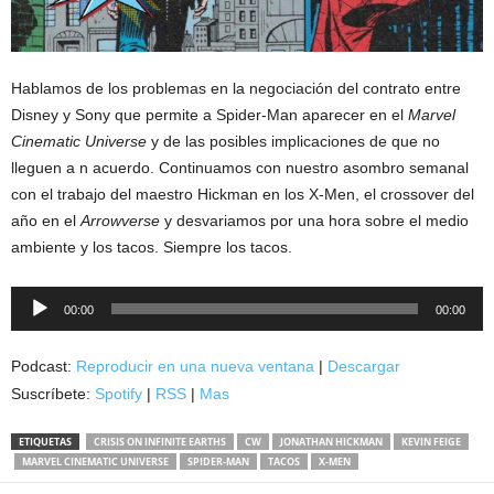
Hablamos de los problemas en la negociación del contrato entre
Disney y Sony que permite a Spider-Man aparecer en el
Marvel
Cinematic Universe
y de las posibles implicaciones de que no
lleguen a n acuerdo. Continuamos con nuestro asombro semanal
con el trabajo del maestro Hickman en los X-Men, el crossover del
año en el
Arrowverse
y desvariamos por una hora sobre el medio
ambiente y los tacos. Siempre los tacos.
Reproductor
00:00
00:00
de
audio
Podcast:
Reproducir en una nueva ventana
|
Descargar
Suscríbete:
Spotify
|
RSS
|
Mas
ETIQUETAS
CRISIS ON INFINITE EARTHS
CW
JONATHAN HICKMAN
KEVIN FEIGE
MARVEL CINEMATIC UNIVERSE
SPIDER-MAN
TACOS
X-MEN