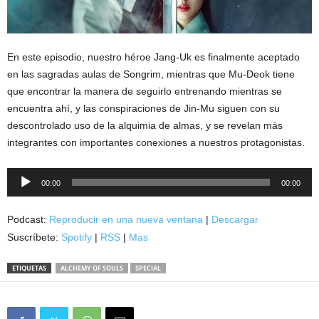
En este episodio, nuestro héroe Jang-Uk es finalmente aceptado
en las sagradas aulas de Songrim, mientras que Mu-Deok tiene
que encontrar la manera de seguirlo entrenando mientras se
encuentra ahí, y las conspiraciones de Jin-Mu siguen con su
descontrolado uso de la alquimia de almas, y se revelan más
integrantes con importantes conexiones a nuestros protagonistas.
Reproductor
00:00
00:00
de
audio
Podcast:
Reproducir en una nueva ventana
|
Descargar
Suscríbete:
Spotify
|
RSS
|
Mas
ETIQUETAS
ALCHEMY OF SOULS
SPECIAL