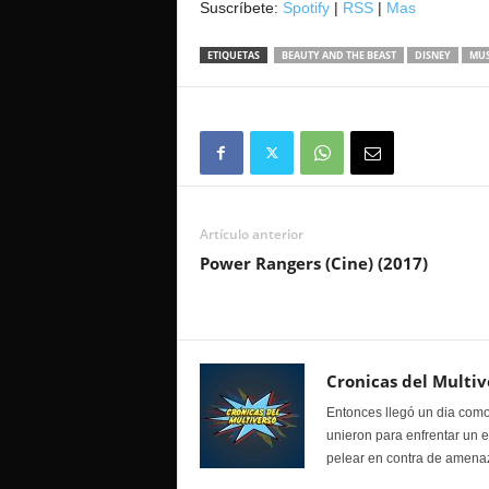
Suscríbete:
Spotify
|
RSS
|
Mas
ETIQUETAS
BEAUTY AND THE BEAST
DISNEY
MUS
Artículo anterior
Power Rangers (Cine) (2017)
Cronicas del Multiv
Entonces llegó un dia como
unieron para enfrentar un 
pelear en contra de amenaz