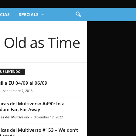
CIAS
SPECIALS
s Old as Time
GUE LEYENDO
illa EU 04/09 al 06/09
-
septiembre 7, 2015
icas del Multiverso #490: In a
dom Far, Far Away
as del Multiverso
-
diciembre 12, 2022
icas del Multiverso #153 – We don’t
 roads