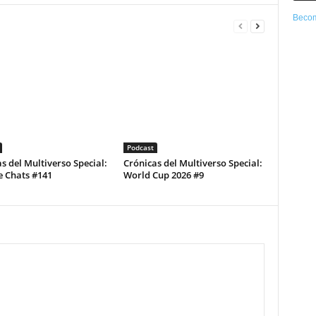
Becom
Podcast
s del Multiverso Special:
Crónicas del Multiverso Special:
e Chats #141
World Cup 2026 #9