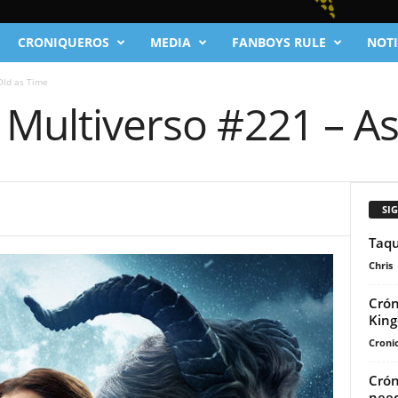
CRONIQUEROS
MEDIA
FANBOYS RULE
NOTI
Old as Time
 Multiverso #221 – A
SI
Taqu
Chris
Crón
King
Cronic
Crón
need