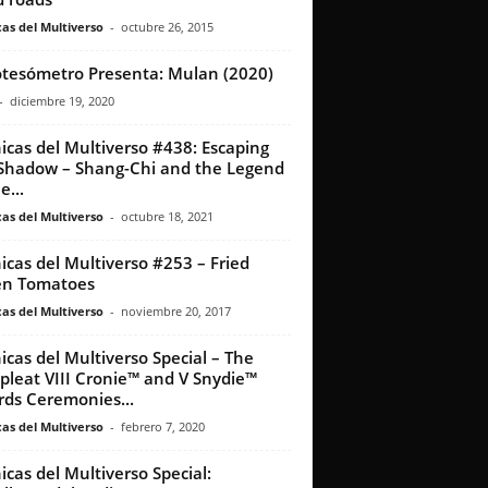
as del Multiverso
-
octubre 26, 2015
otesómetro Presenta: Mulan (2020)
-
diciembre 19, 2020
icas del Multiverso #438: Escaping
Shadow – Shang-Chi and the Legend
e...
as del Multiverso
-
octubre 18, 2021
icas del Multiverso #253 – Fried
en Tomatoes
as del Multiverso
-
noviembre 20, 2017
icas del Multiverso Special – The
leat VIII Cronie™ and V Snydie™
ds Ceremonies...
as del Multiverso
-
febrero 7, 2020
icas del Multiverso Special: