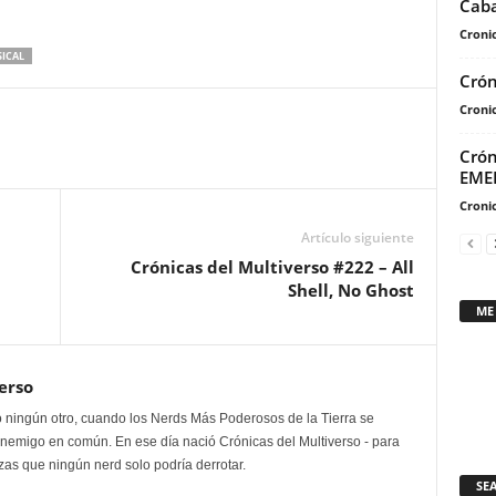
Caba
flecha
Cronic
arriba/abajo
ICAL
para
Crón
aumentar
Cronic
o
disminuir
Crón
EME
el
volumen.
Cronic
Artículo siguiente
Crónicas del Multiverso #222 – All
Shell, No Ghost
ME
erso
 ningún otro, cuando los Nerds Más Poderosos de la Tierra se
enemigo en común. En ese día nació Crónicas del Multiverso - para
as que ningún nerd solo podría derrotar.
SE