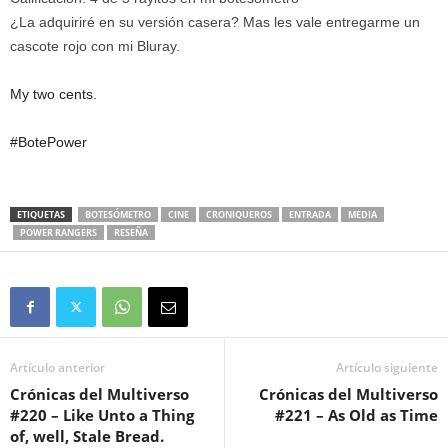
¿La adquiriré en su versión casera? Mas les vale entregarme un
cascote rojo con mi Bluray.
My two cents.
#BotePower
ETIQUETAS
BOTESÓMETRO
CINE
CRONIQUEROS
ENTRADA
MEDIA
POWER RANGERS
RESEÑA
Artículo anterior
Artículo siguiente
Crónicas del Multiverso
Crónicas del Multiverso
#220 – Like Unto a Thing
#221 – As Old as Time
of, well, Stale Bread.