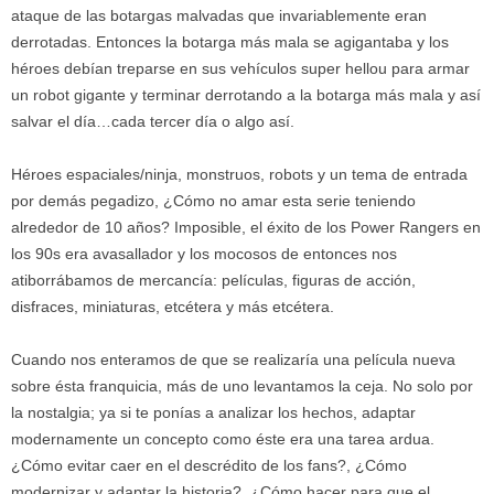
ataque de las botargas malvadas que invariablemente eran
derrotadas. Entonces la botarga más mala se agigantaba y los
héroes debían treparse en sus vehículos super hellou para armar
un robot gigante y terminar derrotando a la botarga más mala y así
salvar el día…cada tercer día o algo así.
Héroes espaciales/ninja, monstruos, robots y un tema de entrada
por demás pegadizo, ¿Cómo no amar esta serie teniendo
alrededor de 10 años? Imposible, el éxito de los Power Rangers en
los 90s era avasallador y los mocosos de entonces nos
atiborrábamos de mercancía: películas, figuras de acción,
disfraces, miniaturas, etcétera y más etcétera.
Cuando nos enteramos de que se realizaría una película nueva
sobre ésta franquicia, más de uno levantamos la ceja. No solo por
la nostalgia; ya si te ponías a analizar los hechos, adaptar
modernamente un concepto como éste era una tarea ardua.
¿Cómo evitar caer en el descrédito de los fans?, ¿Cómo
modernizar y adaptar la historia?, ¿Cómo hacer para que el