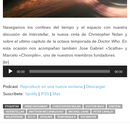
Navegamos los confines del tiempo y el espacio con nuestra
discusión de
Interstellar
, la nueva cinta de Christopher Nolan y
sobre el ultimo capitulo de la octava temporada de
Doctor Who
. En
esta ocasión nos acompañan también Jose Gabriel «Scatha» y
Marcelo «Chomplin», uno de nuestros miembros fundadores.
[br]
Reproductor
00:00
00:00
de
audio
Podcast:
Reproducir en una nueva ventana
|
Descargar
Suscríbete:
Spotify
|
RSS
|
Mas
ETIQUETAS
ANNE HATHAWAY
CHRISTOPHER NOLAN
DOCTOR WHO
EINSTEIN
INTERSTELLAR
MATTHEW MCCONAUGHEY
MICHAEL CAINE
PETER CAPALDI
RELATIVIDAD
SCI-FI
SPOILERS
TEMPORADA 8
THE MASTER