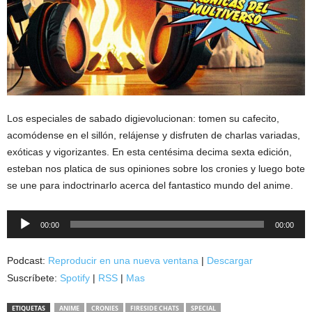
Los especiales de sabado digievolucionan: tomen su cafecito,
acomódense en el sillón, relájense y disfruten de charlas variadas,
exóticas y vigorizantes. En esta centésima decima sexta edición,
esteban nos platica de sus opiniones sobre los cronies y luego bote
se une para indoctrinarlo acerca del fantastico mundo del anime.
Reproductor
00:00
00:00
de
audio
Podcast:
Reproducir en una nueva ventana
|
Descargar
Suscríbete:
Spotify
|
RSS
|
Mas
ETIQUETAS
ANIME
CRONIES
FIRESIDE CHATS
SPECIAL