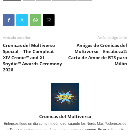
Artículo anterior
Artículo siguiente
Crónicas del Multiverso
Amigos de Crónicas del
Special – The Compleat
Multiverso – Encabeza2:
XIV Cronie™ and XI
Carta de Amor de BTS para
Snydie™ Awards Ceremony
Milán
2026
Cronicas del Multiverso
Entonces llegó un dia como ningún otro, cuando los Nerds Más Poderosos de
la Tierra se unieron para enfrentar un enemigo en común. En ese día nació