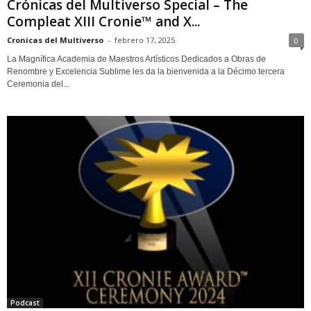
Crónicas del Multiverso Special – The
Compleat XIII Cronie™ and X...
Cronicas del Multiverso
-
febrero 17, 2025
0
La Magnífica Academia de Maestros Artísticos Dedicados a Obras de
Renombre y Excelencia Sublime les da la bienvenida a la Décimo tercera
Ceremonia del...
Podcast