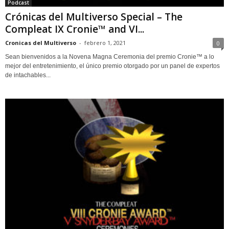
Podcast
Crónicas del Multiverso Special – The
Compleat IX Cronie™ and VI...
Cronicas del Multiverso
-
febrero 1, 2021
0
Sean bienvenidos a la Novena Magna Ceremonia del premio Cronie™ a lo
mejor del entretenimiento, el único premio otorgado por un panel de expertos
de intachables...