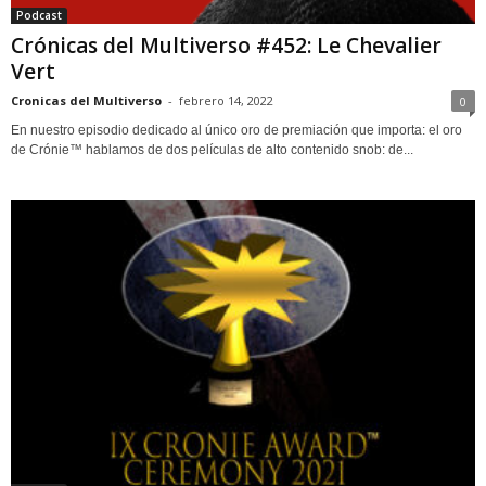
Podcast
Crónicas del Multiverso #452: Le Chevalier
Vert
Cronicas del Multiverso
-
febrero 14, 2022
0
En nuestro episodio dedicado al único oro de premiación que importa: el oro
de Crónie™ hablamos de dos películas de alto contenido snob: de...