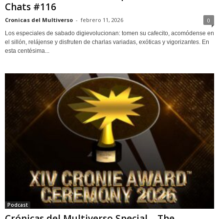
Chats #116
Cronicas del Multiverso
-
febrero 11, 2026
0
Los especiales de sabado digievolucionan: tomen su cafecito, acomódense en
el sillón, relájense y disfruten de charlas variadas, exóticas y vigorizantes. En
esta centésima...
Podcast
Crónicas del Multiverso Special – The