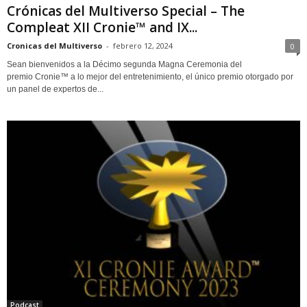
Crónicas del Multiverso Special – The
Compleat XII Cronie™ and IX...
Cronicas del Multiverso
-
febrero 12, 2024
0
Sean bienvenidos a la Décimo segunda Magna Ceremonia del
premio Cronie™ a lo mejor del entretenimiento, el único premio otorgado por
un panel de expertos de...
Podcast