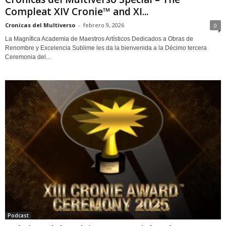
Compleat XIV Cronie™ and XI...
Cronicas del Multiverso
-
febrero 9, 2026
0
La Magnífica Academia de Maestros Artísticos Dedicados a Obras de
Renombre y Excelencia Sublime les da la bienvenida a la Décimo tercera
Ceremonia del...
Podcast