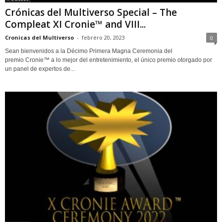
Crónicas del Multiverso Special – The
Compleat XI Cronie™ and VIII...
Cronicas del Multiverso
-
febrero 20, 2023
0
Sean bienvenidos a la Décimo Primera Magna Ceremonia del
premio Cronie™ a lo mejor del entretenimiento, el único premio otorgado por
un panel de expertos de...