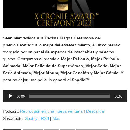
Sean bienvenidos a la Décima Magna Ceremonia del
premio
Cronie™
a lo mejor del entretenimiento, el único premio
otorgado por un panel de expertos de intachables y selectos
gustos. Otorgamos el premio a
Mejor Película
,
Mejor Película
Animada, Mejor Película de Superhéroes, Mejor Serie, Mejor
Serie Animada, Mejor Album, Mejor Canción y Mejor Cómic
. Y
para no dejar, una película ganará el
Snydie
™.
Reproductor
00:00
00:00
de
audio
Podcast:
Reproducir en una nueva ventana
|
Descargar
Suscríbete:
Spotify
|
RSS
|
Mas