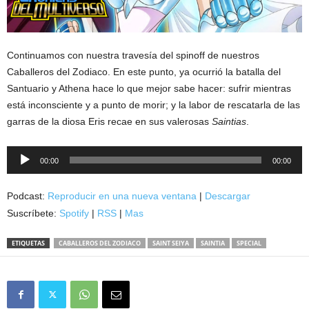
Continuamos con nuestra travesía del spinoff de nuestros
Caballeros del Zodiaco. En este punto, ya ocurrió la batalla del
Santuario y Athena hace lo que mejor sabe hacer: sufrir mientras
está inconsciente y a punto de morir; y la labor de rescatarla de las
garras de la diosa Eris recae en sus valerosas
Saintias
.
Reproductor
00:00
00:00
de
audio
Podcast:
Reproducir en una nueva ventana
|
Descargar
Suscríbete:
Spotify
|
RSS
|
Mas
ETIQUETAS
CABALLEROS DEL ZODIACO
SAINT SEIYA
SAINTIA
SPECIAL