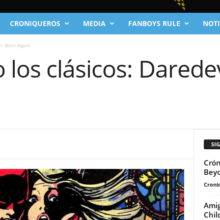
CRONIQUEROS
MEDIA
FANBOYS RULE
NOTI
l: Born Again
los clásicos: Daredev
SI
Crón
Beyo
Cronic
Amig
Chil