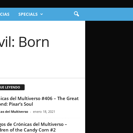
CIAS
SPECIALS
il: Born
GUE LEYENDO
icas del Multiverso #406 – The Great
nd: Pixar’s Soul
as del Multiverso
-
enero 18, 2021
os de Crónicas del Multiverso –
dren of the Candy Corn #2