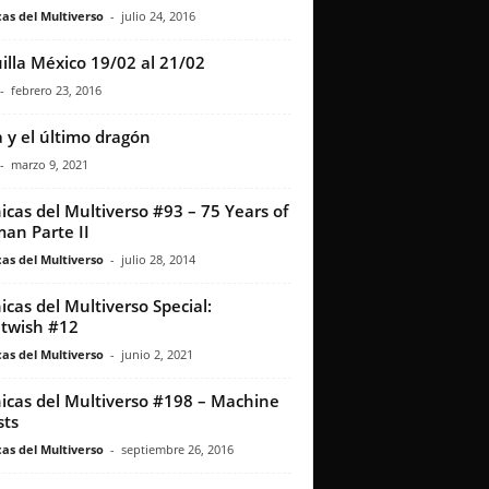
as del Multiverso
-
julio 24, 2016
illa México 19/02 al 21/02
-
febrero 23, 2016
 y el último dragón
-
marzo 9, 2021
icas del Multiverso #93 – 75 Years of
an Parte II
as del Multiverso
-
julio 28, 2014
icas del Multiverso Special:
twish #12
as del Multiverso
-
junio 2, 2021
icas del Multiverso #198 – Machine
ts
as del Multiverso
-
septiembre 26, 2016