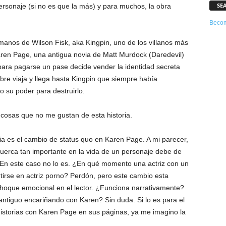
SE
ersonaje (si no es que la más) y para muchos, la obra
Becom
manos de Wilson Fisk, aka Kingpin, uno de los villanos más
ren Page, una antigua novia de Matt Murdock (Daredevil)
 para pagarse un pase decide vender la identidad secreta
bre viaja y llega hasta Kingpin que siempre había
do su poder para destruirlo.
s cosas que no me gustan de esta historia.
ia es el cambio de status quo en Karen Page. A mi parecer,
tuerca tan importante en la vida de un personaje debe de
 En este caso no lo es. ¿En qué momento una actriz con un
tirse en actriz porno? Perdón, pero este cambio esta
 choque emocional en el lector. ¿Funciona narrativamente?
antiguo encariñando con Karen? Sin duda. Si lo es para el
historias con Karen Page en sus páginas, ya me imagino la