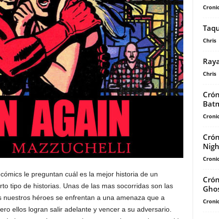
Cronic
Taqu
Chris
Raya
Chris
Crón
Batm
Cronic
Crón
Nigh
Cronic
ómics le preguntan cuál es la mejor historia de un
Crón
to tipo de historias. Unas de las mas socorridas son las
Ghos
les nuestros héroes se enfrentan a una amenaza que a
Cronic
ro ellos logran salir adelante y vencer a su adversario.