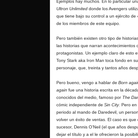
Ejemplos hay muchos. En lo particular u
Ultron Unlimited
donde los Avengers utiliz
que tiene bajo su control a un ejército 
de los miembros de este equipo.
Pero también existen otro tipo de histori
las historias que narran acontecimientos
protagonistas. Un ejemplo claro de esto 
Tony Stark aka Iron Man toca fondo en su
personaje, que, treinta y tantos años des
Pero bueno, vengo a hablar de
Born agai
again
fue una historia escrita en la décad
conocidos del medio, famoso por
The Dar
cómic independiente de
Sin City
. Pero en
periodo al mando de Daredevil, un persona
volver un éxito de ventas. El caso es que
sucesor, Dennis O’Neil (el que años despu
dejar el título y a el le ofrecieron la posi