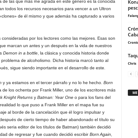
Kona
na de las que más me agrada en este género es la conocida
pes
an todos los recursos necesarios para vencer a un Ultron
Falan
de «clones» de él mismo y que además ha capturado a varios
Crón
Caba
as consideradas por los lectores como las mejores. Esas son
Cronic
 que marcan un antes y un después en la vida de nuestros
es
Demon in a bottle
, la clásica y conocida historia donde
Taqu
 problema de alcoholismo. Dicha historia marcó tanto al
Chris
pués, sigue siendo importante en el desarrollo de este.
n
y ya estamos en el tercer párrafo y no lo he hecho.
Born
a de los ochenta por Frank Miller, uno de los escritores más
ME
k Knight Returns
y
Batman: Year One
o para los fans del
 realidad lo que puso a Frank Miller en el mapa fue su
je al borde de la cancelación que él logro impulsar y
 después de cierto tiempo de haber abandonado el título su
és seria editor de los títulos de Batman) también decidió
bilidad de regresar y fue cuando decidió escribir
Born Again
,