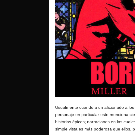
o
Usualmente cuando a un aficionado a los c
personaje en particular este menciona cier
historias épicas; narraciones en las cua
simple vista es más poderosa que ellos, pe