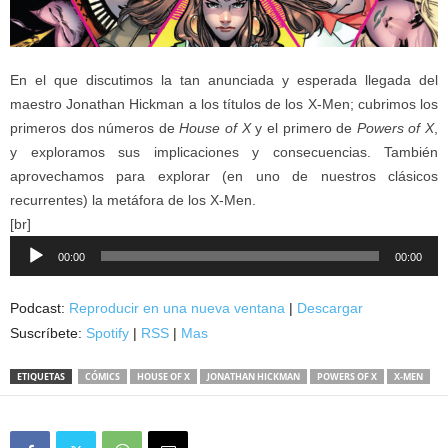
En el que discutimos la tan anunciada y esperada llegada del
maestro Jonathan Hickman a los títulos de los X-Men; cubrimos los
primeros dos números de
House of X
y el primero de
Powers of X
,
y exploramos sus implicaciones y consecuencias. También
aprovechamos para explorar (en uno de nuestros clásicos
recurrentes) la metáfora de los X-Men.
[br]
Reproductor
00:00
00:00
de
audio
Podcast:
Reproducir en una nueva ventana
|
Descargar
Suscríbete:
Spotify
|
RSS
|
Mas
ETIQUETAS
CÓMICS
HOUSE OF X
JONATHAN HICKMAN
POWERS OF X
X-MEN