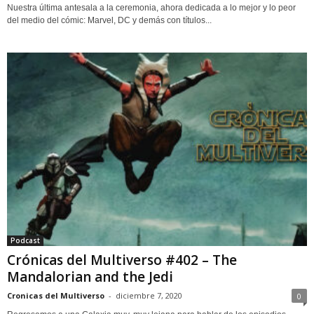
Nuestra última antesala a la ceremonia, ahora dedicada a lo mejor y lo peor
del medio del cómic: Marvel, DC y demás con títulos...
Podcast
Crónicas del Multiverso #402 – The
Mandalorian and the Jedi
Cronicas del Multiverso
-
diciembre 7, 2020
0