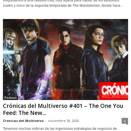
Regresamos a una Galaxia muy, muy lejana para hablar de los episodios
cuatro y cinco de la segunda temporada de The Mandalorian, donde hace...
Podcast
Crónicas del Multiverso #401 – The One You
Feed: The New...
Cronicas del Multiverso
-
noviembre 30, 2020
0
Tenemos muchas noticias de las ingeniosas estrategias de negocios de