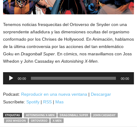
Tenemos noticias fresquecitas del Ortoverso de Snyder con una
sorprendente añadidura y las dimensiones ocultas del organismo
conformado por los Chrises de Hollywood. En Animación, hablamos
de la última controversia por las acciones del tan emblemático
Goku en
Dragonball Super
. En cómics, nos maravillamos con Joss
Whedon y John Cassaday en
Astonishing X-Men
.
Reproductor
00:00
00:00
de
audio
Podcast:
Reproducir en una nueva ventana
|
Descargar
Suscríbete:
Spotify
|
RSS
|
Mas
ETIQUETAS
ASTONISHING X-MEN
DRAGONBALL SUPER
JOHN CASSADAY
JOSS WHEDON
ORTOVERSO
X-MEN