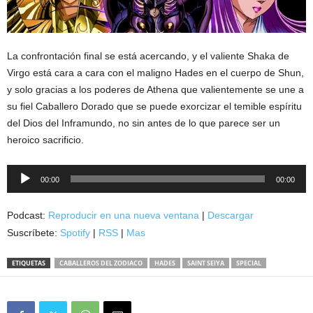
La confrontación final se está acercando, y el valiente Shaka de
Virgo está cara a cara con el maligno Hades en el cuerpo de Shun,
y solo gracias a los poderes de Athena que valientemente se une a
su fiel Caballero Dorado que se puede exorcizar el temible espíritu
del Dios del Inframundo, no sin antes de lo que parece ser un
heroico sacrificio.
Reproductor
00:00
00:00
de
audio
Podcast:
Reproducir en una nueva ventana
|
Descargar
Suscríbete:
Spotify
|
RSS
|
Mas
ETIQUETAS
CABALLEROS DEL ZODIACO
HADES
SAINT SEIYA
SPECIAL