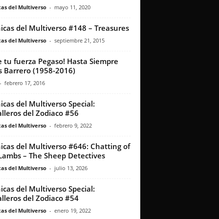
as del Multiverso
-
mayo 11, 2020
icas del Multiverso #148 – Treasures
as del Multiverso
-
septiembre 21, 2015
e tu fuerza Pegaso! Hasta Siempre
s Barrero (1958-2016)
-
febrero 17, 2016
icas del Multiverso Special:
lleros del Zodiaco #56
as del Multiverso
-
febrero 9, 2022
icas del Multiverso #646: Chatting of
Lambs – The Sheep Detectives
as del Multiverso
-
julio 13, 2026
icas del Multiverso Special:
lleros del Zodiaco #54
as del Multiverso
-
enero 19, 2022