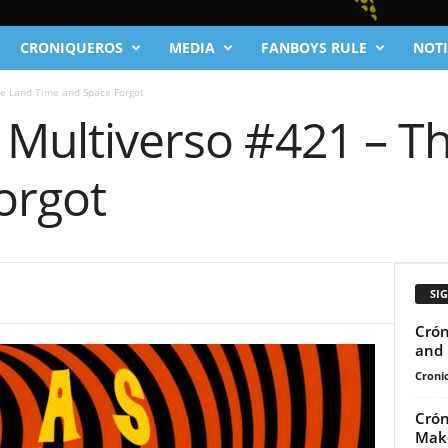
CRONIQUEROS
MEDIA
FANBOYS RULE
NOTI
he Land Time and Space Forgot
l Multiverso #421 – T
orgot
SI
Crón
and 
Cronic
Crón
Mak