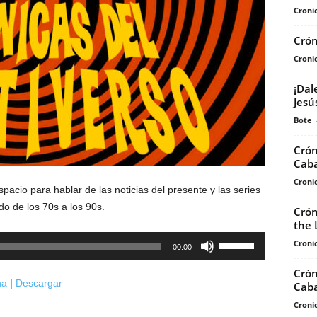
Cronic
Crón
Cronic
¡Dal
Jesú
Bote
Crón
Caba
Cronic
pacio para hablar de las noticias del presente y las series
o de los 70s a los 90s.
Crón
the 
Utiliza
Cronic
00:00
las
Crón
teclas
na
|
Descargar
Caba
de
Cronic
flecha