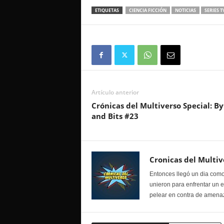
ETIQUETAS
CIENCIA FICCIÓN
NOTICIAS
SERIES T
Artículo anterior
Crónicas del Multiverso Special: By
and Bits #23
Cronicas del Multiv
Entonces llegó un dia como
unieron para enfrentar un 
pelear en contra de amenaz