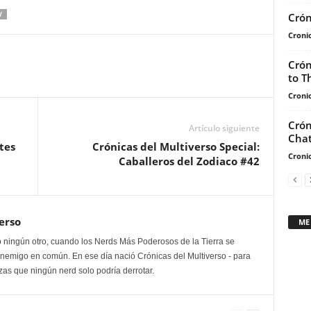
arriba/abajo
V
Crón
para
Cronic
aumentar
o
Crón
disminuir
to T
el
Cronic
volumen.
Crón
Artículo siguiente
Chat
tes
Crónicas del Multiverso Special:
Cronic
Caballeros del Zodiaco #42
erso
ME
 ningún otro, cuando los Nerds Más Poderosos de la Tierra se
enemigo en común. En ese día nació Crónicas del Multiverso - para
as que ningún nerd solo podría derrotar.