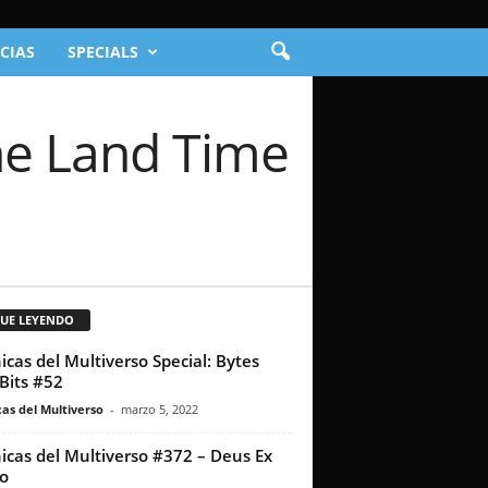
CIAS
SPECIALS
he Land Time
GUE LEYENDO
icas del Multiverso Special: Bytes
Bits #52
as del Multiverso
-
marzo 5, 2022
icas del Multiverso #372 – Deus Ex
o