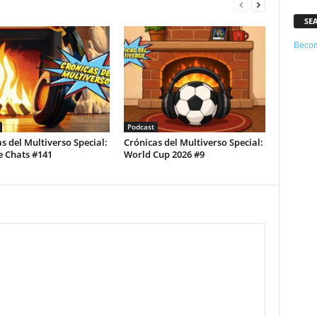
SE
Becom
Podcast
s del Multiverso Special:
Crónicas del Multiverso Special:
e Chats #141
World Cup 2026 #9