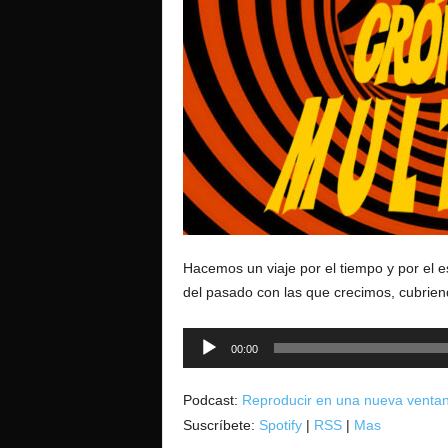
o
Hacemos un viaje por el tiempo y por el es
del pasado con las que crecimos, cubriend
Reproductor
00:00
de
audio
Podcast:
Reproducir en una nueva venta
Suscríbete:
Spotify
|
RSS
|
Mas