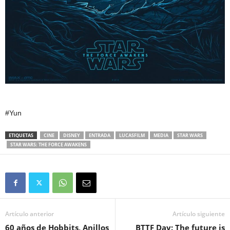
#Yun
ETIQUETAS
CINE
DISNEY
ENTRADA
LUCASFILM
MEDIA
STAR WARS
STAR WARS: THE FORCE AWAKENS
Artículo anterior
Artículo siguiente
60 años de Hobbits, Anillos
BTTF Day: The future is