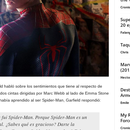
Cronic
Supe
20 e
Falan
Taqu
Chris
Marv
(201
Hecto
ld habló sobre los sentimientos que tiene al respecto de
Dest
n dos cintas dirigidas por Marc Webb al lado de Emma Stone
Arm
había aprendido al ser Spider-Man, Garfield respondió:
Emile
My R
 fui Spider-Man. Porque Spider-Man es un
For
eal. ¿Sabes qué es gracioso? Darte la
Cronic