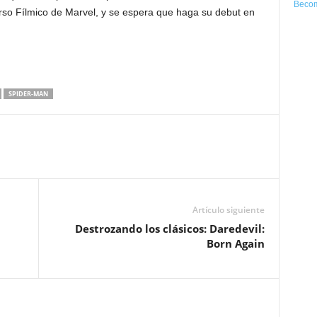
Becom
rso Fílmico de Marvel, y se espera que haga su debut en
SPIDER-MAN
Artículo siguiente
Destrozando los clásicos: Daredevil:
Born Again