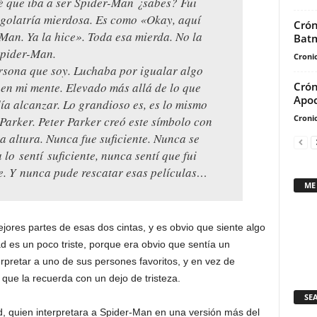
é que iba a ser Spider-Man ¿sabes? Fui
egolatría mierdosa. Es como «Okay, aquí
Crón
Man. Ya la hice». Toda esa mierda. No la
Bat
Spider-Man.
Cronic
ersona que soy. Luchaba por igualar algo
 en mi mente. Elevado más allá de lo que
Crón
Apoc
ía alcanzar. Lo grandioso es, es lo mismo
Cronic
Parker. Peter Parker creó este símbolo con
a altura. Nunca fue suficiente. Nunca se
 lo sentí suficiente, nunca sentí que fui
te. Y nunca pude rescatar esas películas…
ME
jores partes de esas dos cintas, y es obvio que siente algo
d es un poco triste, porque era obvio que sentía un
pretar a uno de sus persones favoritos, y en vez de
 que la recuerda con un dejo de tristeza.
SE
, quien interpretara a Spider-Man en una versión más del