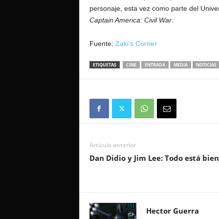
personaje, esta vez como parte del Unive
Captain America: Civil War
.
Fuente:
Zaki’s Corner
ETIQUETAS
CINE
ENTRADA
MEDIA
NOTICIAS
Artículo anterior
Dan Didio y Jim Lee: Todo está bien
Hector Guerra