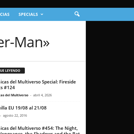
CIAS
SPECIALS
der-Man»
GUE LEYENDO
icas del Multiverso Special: Fireside
s #124
as del Multiverso
-
abril 4, 2026
illa EU 19/08 al 21/08
-
agosto 22, 2016
icas del Multiverso #454: The Night,
Vengeance, the Shadows and the Bat