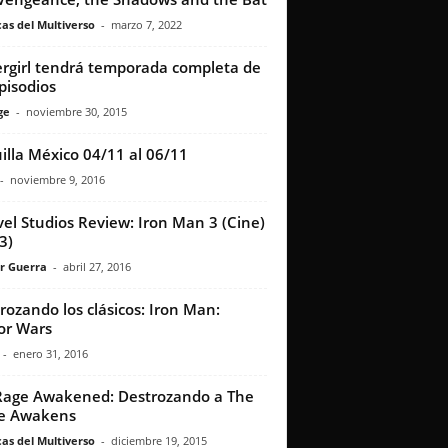
as del Multiverso
-
marzo 7, 2022
rgirl tendrá temporada completa de
pisodios
ge
-
noviembre 30, 2015
illa México 04/11 al 06/11
-
noviembre 9, 2016
el Studios Review: Iron Man 3 (Cine)
3)
r Guerra
-
abril 27, 2016
rozando los clásicos: Iron Man:
or Wars
-
enero 31, 2016
age Awakened: Destrozando a The
ce Awakens
as del Multiverso
-
diciembre 19, 2015