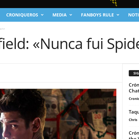
CRONIQUEROS
MEDIA
FANBOYS RULE
NOTI
Man»
ield: «Nunca fui Spi
SI
Crón
Chat
Cronic
Taqu
Chris
Crón
the 