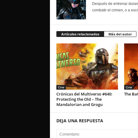
Después de entrenar durante
combatir el crimen, o a esc
Artículos relacionados
Más del autor
Cine
Cine
Crónicas del Multiverso #640:
The Ba
Protecting the Old – The
Mandalorian and Grogu
DEJA UNA RESPUESTA