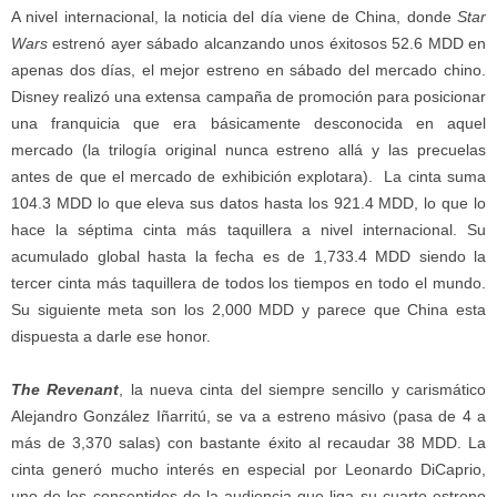
A nivel internacional, la noticia del día viene de China, donde
Star
Wars
estrenó ayer sábado alcanzando unos éxitosos 52.6 MDD en
apenas dos días, el mejor estreno en sábado del mercado chino.
Disney realizó una extensa campaña de promoción para posicionar
una franquicia que era básicamente desconocida en aquel
mercado (la trilogía original nunca estreno allá y las precuelas
antes de que el mercado de exhibición explotara). La cinta suma
104.3 MDD lo que eleva sus datos hasta los 921.4 MDD, lo que lo
hace la séptima cinta más taquillera a nivel internacional. Su
acumulado global hasta la fecha es de 1,733.4 MDD siendo la
tercer cinta más taquillera de todos los tiempos en todo el mundo.
Su siguiente meta son los 2,000 MDD y parece que China esta
dispuesta a darle ese honor.
The Revenant
, la nueva cinta del siempre sencillo y carismático
Alejandro González Iñarritú, se va a estreno másivo (pasa de 4 a
más de 3,370 salas) con bastante éxito al recaudar 38 MDD. La
cinta generó mucho interés en especial por Leonardo DiCaprio,
uno de los consentidos de la audiencia que liga su cuarto estreno