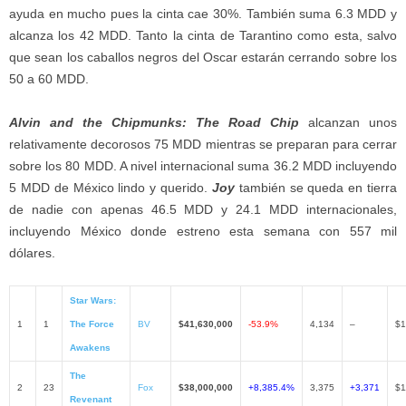
ayuda en mucho pues la cinta cae 30%. También suma 6.3 MDD y
alcanza los 42 MDD. Tanto la cinta de Tarantino como esta, salvo
que sean los caballos negros del Oscar estarán cerrando sobre los
50 a 60 MDD.
Alvin and the Chipmunks: The Road Chip
alcanzan unos
relativamente decorosos 75 MDD mientras se preparan para cerrar
sobre los 80 MDD. A nivel internacional suma 36.2 MDD incluyendo
5 MDD de México lindo y querido.
Joy
también se queda en tierra
de nadie con apenas 46.5 MDD y 24.1 MDD internacionales,
incluyendo México donde estreno esta semana con 557 mil
dólares.
Star Wars:
1
1
The Force
BV
$41,630,000
-53.9%
4,134
–
$1
Awakens
The
2
23
Fox
$38,000,000
+8,385.4%
3,375
+3,371
$1
Revenant