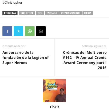
#Christopher
ETIQUETAS
BOX OFFICE
CINE
ENTRADA
ESTADOS UNIDOS
MEDIA
Artículo anterior
Artículo siguiente
Aniversario de la
Crónicas del Multiverso
fundación de la Legion of
#162 – IV Annual Cronie
Super-Heroes
Award Ceremony part I
2016
Chris