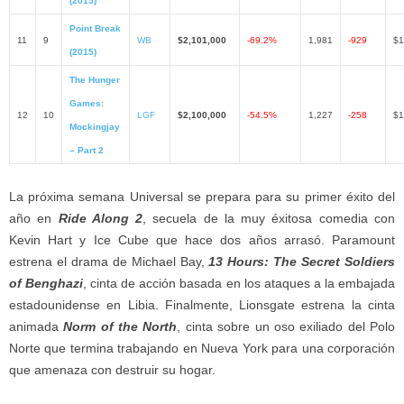
(2015)
Point Break
11
9
WB
$2,101,000
-69.2%
1,981
-929
$1
(2015)
The Hunger
Games:
12
10
LGF
$2,100,000
-54.5%
1,227
-258
$1
Mockingjay
– Part 2
La próxima semana Universal se prepara para su primer éxito del
año en
Ride Along 2
, secuela de la muy éxitosa comedia con
Kevin Hart y Ice Cube que hace dos años arrasó. Paramount
estrena el drama de Michael Bay,
13 Hours: The Secret Soldiers
of Benghazi
, cinta de acción basada en los ataques a la embajada
estadounidense en Libia. Finalmente, Lionsgate estrena la cinta
animada
Norm of the North
, cinta sobre un oso exiliado del Polo
Norte que termina trabajando en Nueva York para una corporación
que amenaza con destruir su hogar.