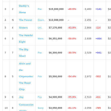
Daddy’s
3
2
Par.
$15,000,000
-48.6%
3,483
+141
$4
Home
4
N
The Forest
Gram.
$13,088,000
–
2,451
–
$5
5
4
Sisters
Uni.
$7,170,000
-43.8%
2,864
-114
$2
The Hateful
6
3
Wein.
$6,351,000
-59.6%
2,938
+464
$2
Eight
The Big
7
7
Par.
$6,300,000
-30.5%
2,529
+941
$2
Short
Alvin and
the
8
5
Chipmunks:
Fox
$5,500,000
-54.4%
2,972
-502
$1
The Road
Chip
9
6
Joy
Fox
$4,500,000
-55.9%
2,513
-411
$1
Concussion
10
8
Sony
$3,050,000
-61.1%
2,056
-785
$1