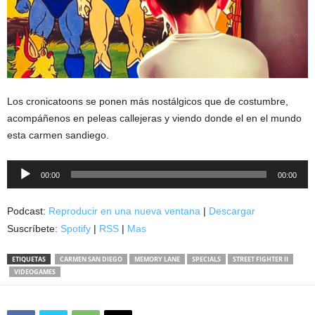
Los cronicatoons se ponen más nostálgicos que de costumbre,
acompáñenos en peleas callejeras y viendo donde el en el mundo
esta carmen sandiego.
Reproductor
00:00
00:00
de
audio
Podcast:
Reproducir en una nueva ventana
|
Descargar
Suscríbete:
Spotify
|
RSS
|
Mas
ETIQUETAS
CARMEN SAN DIEGO
MEMORY LANE
SPECIALS
STREET FIGHTER II
VIDEOGAMES