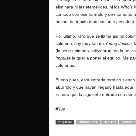
eliminara ni las efemérides, ni los W
ho’s 
cómodo con ese formato y de momento no 
hecho, he tenido días bastante pesados).
Por ultimo, ¿Porque se llama así mi colu
columna, soy muy fan de
Young Justice
, 
(la serie animada, adivinaron, no la he vis
Impulse
le quería poner al equipo. Me pare
columnas.
Bueno pues, esta entrada termino siendo
aburrido y que hayan llegado hasta aquí. 
Espero que la siguiente entrada sea dent
#Yun
ETIQUETAS
CRONIQUEROS
ENTRADA
FANBOYS 