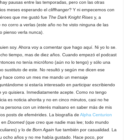
hay pausas entre las temporadas, pero con las otras
rios meses esperando el
cliffhanger
? Y ni empecemos con
rhéroes que me gustó fue
The Dark Knight Rises
y, a
 no corro a verlas (este año no he visto ninguna de las
o pienso verla nunca).
ien soy. Ahora voy a comentar que hago aquí. Ni yo lo se.
cho tiempo, mas de diez años. Cuando empezó el podcast
entonces no tenía micrófono (aún no lo tengo) y sólo una
mo sustituto de este. No resultó y según me dicen ese
po y hace como un mes me mando un mensaje
ntándome si estaría interesado en participar escribiendo
ue yo quisiera. Inmediatamente acepte. Como no tengo
icia es noticia ahorita y no en cinco minutos, casi no he
na persona con un interés malsano en saber más de mis
los posts de efemérides. La biografía de
Alpha Centurion
o en
Doomed
(que creo que nadie mas lee; todo mundo
culiares) y lo de
Born Again
fue también por casualidad. La
te u ocho años y no me había gustado. Hace poco, por