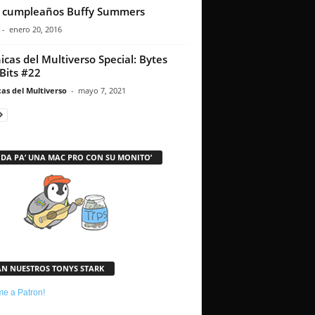
z cumpleaños Buffy Summers
-
enero 20, 2016
icas del Multiverso Special: Bytes
Bits #22
as del Multiverso
-
mayo 7, 2021
 DA PA’ UNA MAC PRO CON SU MONITO’
AN NUESTROS TONYS STARK
e a Patron!