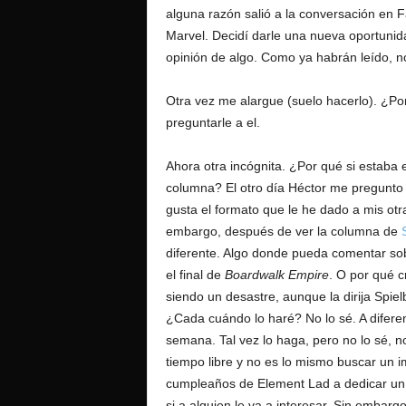
alguna razón salió a la conversación en F
Marvel. Decidí darle una nueva oportuni
opinión de algo. Como ya habrán leído, no
Otra vez me alargue (suelo hacerlo). ¿Por
preguntarle a el.
Ahora otra incógnita. ¿Por qué si estaba 
columna? El otro día Héctor me pregunto q
gusta el formato que le he dado a mis otr
embargo, después de ver la columna de
diferente. Algo donde pueda comentar so
el final de
Boardwalk Empire
. O por qué 
siendo un desastre, aunque la dirija Spie
¿Cada cuándo lo haré? No lo sé. A difere
semana. Tal vez lo haga, pero no lo sé,
tiempo libre y no es lo mismo buscar un i
cumpleaños de Element Lad a dedicar un 
si a alguien le va a interesar. Sin embar