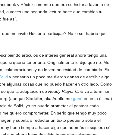
acebook y Héctor comento que era su historia favorita de
dad, a veces una segunda lectura hace que cambies tu
 fue así.
 qué me invito Héctor a participar? No lo se, habría que
escribiendo artículos de interés general ahora tengo una
ue si quería tener una. Originalmente le dije que no. Me
as colaboraciones y no le veo necesidad de cambiarlo. Sin
Solid
y pensarlo un poco me dieron ganas de escribir algo
bre algunas cosas que no puedo hacer en otro lado. Como
creo que la adaptación de
Ready Player One
va a terminar
lberg (aunque Starkiller, aka Adolfo me
ganó
en esta última)
ncia de Solid, yo no puedo prometer el postear cada
 no me quiero comprometer. En serio que tengo muy poco
magen y subirla o redactar un texto pequeño sobre el
muy buen tiempo a hacer algo que además ni siquiera sé
go, el que ahora haya decidido tener una columna no