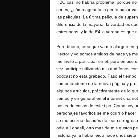
HBO casi no habría problema, porque no 
series, ¿cómo aguanta la gente pasar va
las películas. La última película de supe
diferencia de la mayoría, la verdad es que
estrenadas, y la de
F4
la verdad es que n
Pero bueno, creo que ya me alargué en qu
Héctor y yo somos amigos de hace ya mu
me invitó a participar en él, pero en ese 
vez participe utilizando mis audífonos co
podcast no esta grabado. Paso el tiem
comentándome de la nueva página y pregu
algunos artículos, prácticamente de lo q
tiempo y en general en el internet una not
posteado cosas de este tipo. Como soy u
personajes favoritos se me ocurrió hacer 
se me ocurrió después de leer su regres
odia a Lobdell, otro mas de mis gustos pe
historia ya la había leído hace unos sie