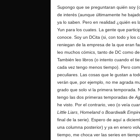
Supongo que se preguntaran quién soy (o
de interés (aunque últimamente he bajado 
ya lo saben. Pero en realidad ¿quién es l
Yun para los cuates. La gente que partic
conoce. Soy un DCita (si, con todo y los 
reniegan de la empresa de la que eran fa
leo muchos cómics, tanto de DC como de 
También leo libros (o intento cuando el tie
cada vez tengo menos tiempo). Pero co
peculiares. Las cosas que le gustan a t
verán que, por ejemplo, no me agrada 
grado que solo vi la primera temporada. N
tengo las dos primeras temporadas de
Ag
he visto. Por el contrario, veo (o veía c
Little Liars
,
Homeland
o
Boardwalk Empir
final de la serie). Espero de aquí a dici
una columna posterior) y ya en enero vol
tiempo, me choca ver las series en tiempo