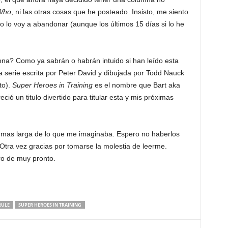
Who
, ni las otras cosas que he posteado. Insisto, me siento
lo voy a abandonar (aunque los últimos 15 días si lo he
mna? Como ya sabrán o habrán intuido si han leído esta
la serie escrita por Peter David y dibujada por Todd Nauck
to).
Super Heroes in Training
es el nombre que Bart aka
ció un titulo divertido para titular esta y mis próximas
 mas larga de lo que me imaginaba. Espero no haberlos
Otra vez gracias por tomarse la molestia de leerme.
ro de muy pronto.
RULE
SUPER HEROES IN TRAINING