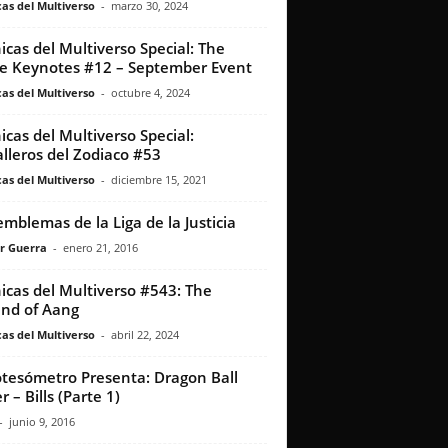
as del Multiverso
-
marzo 30, 2024
icas del Multiverso Special: The
e Keynotes #12 – September Event
as del Multiverso
-
octubre 4, 2024
icas del Multiverso Special:
lleros del Zodiaco #53
as del Multiverso
-
diciembre 15, 2021
emblemas de la Liga de la Justicia
r Guerra
-
enero 21, 2016
icas del Multiverso #543: The
nd of Aang
as del Multiverso
-
abril 22, 2024
otesómetro Presenta: Dragon Ball
 – Bills (Parte 1)
-
junio 9, 2016