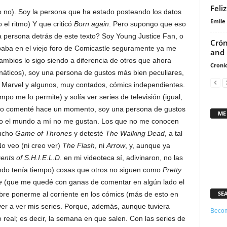
Feli
 no). Soy la persona que ha estado posteando los datos
Emile
el ritmo) Y que criticó
Born again
. Pero supongo que eso
a persona detrás de este texto? Soy Young Justice Fan, o
Crón
ipaba en el viejo foro de Comicastle seguramente ya me
and 
cambios lo sigo siendo a diferencia de otros que ahora
Cronic
náticos), soy una persona de gustos más bien peculiares,
Marvel y algunos, muy contados, cómics independientes.
mpo me lo permite) y solía ver series de televisión (igual,
mo comenté hace un momento, soy una persona de gustos
ME
odo el mundo a mí no me gustan. Los que no me conocen
mucho
Game of Thrones
y detesté
The Walking Dead
, a tal
o veo (ni creo ver)
The
Flash
, ni
Arrow
, y, aunque ya
ents of S.H.I.E.L.D
. en mi videoteca sí, adivinaron, no las
uando tenía tiempo) cosas que otros no siguen como
Pretty
e
(que me quedé con ganas de comentar en algún lado el
SE
embre ponerme al corriente en los cómics (más de esto en
ver a ver mis series. Porque, además, aunque tuviera
Becom
 real; es decir, la semana en que salen. Con las series de