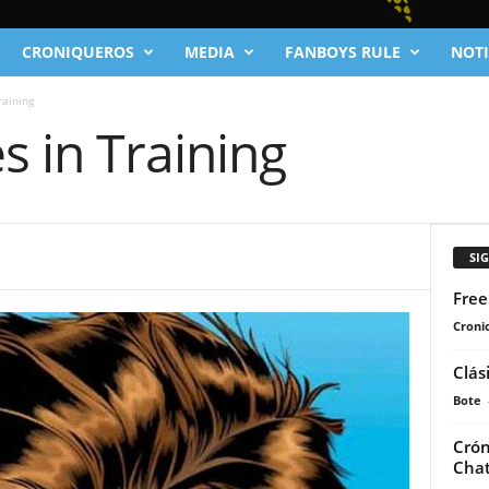
CRONIQUEROS
MEDIA
FANBOYS RULE
NOTI
raining
 in Training
SI
Free
Cronic
Clás
Bote
Crón
Chat