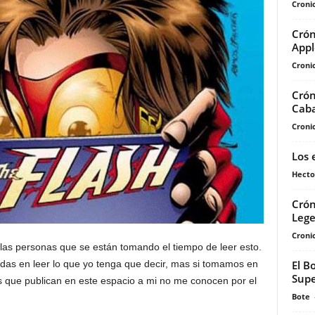
Cronic
Crón
Appl
Cronic
Crón
Caba
Cronic
Los 
Hecto
Crón
Lege
Cronic
las personas que se están tomando el tiempo de leer esto.
El B
das en leer lo que yo tenga que decir, mas si tomamos en
Super
s que publican en este espacio a mi no me conocen por el
Bote