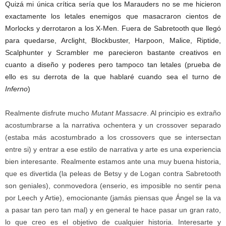
Quizá mi única crítica sería que los Marauders no se me hicieron
exactamente los letales enemigos que masacraron cientos de
Morlocks y derrotaron a los X-Men. Fuera de Sabretooth que llegó
para quedarse, Arclight, Blockbuster, Harpoon, Malice, Riptide,
Scalphunter y Scrambler me parecieron bastante creativos en
cuanto a diseño y poderes pero tampoco tan letales (prueba de
ello es su derrota de la que hablaré cuando sea el turno de
Inferno
)
Realmente disfrute mucho
Mutant Massacre
. Al principio es extraño
acostumbrarse a la narrativa ochentera y un crossover separado
(estaba más acostumbrado a los crossovers que se intersectan
entre si) y entrar a ese estilo de narrativa y arte es una experiencia
bien interesante. Realmente estamos ante una muy buena historia,
que es divertida (la peleas de Betsy y de Logan contra Sabretooth
son geniales), conmovedora (enserio, es imposible no sentir pena
por Leech y Artie), emocionante (jamás piensas que Ángel se la va
a pasar tan pero tan mal) y en general te hace pasar un gran rato,
lo que creo es el objetivo de cualquier historia. Interesarte y