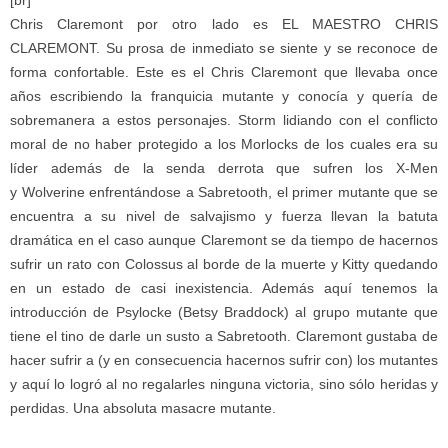
[br]
Chris Claremont por otro lado es EL MAESTRO CHRIS
CLAREMONT. Su prosa de inmediato se siente y se reconoce de
forma confortable. Este es el Chris Claremont que llevaba once
años escribiendo la franquicia mutante y conocía y quería de
sobremanera a estos personajes. Storm lidiando con el conflicto
moral de no haber protegido a los Morlocks de los cuales era su
líder además de la senda derrota que sufren los X-Men
y Wolverine enfrentándose a Sabretooth, el primer mutante que se
encuentra a su nivel de salvajismo y fuerza llevan la batuta
dramática en el caso aunque Claremont se da tiempo de hacernos
sufrir un rato con Colossus al borde de la muerte y Kitty quedando
en un estado de casi inexistencia. Además aquí tenemos la
introducción de Psylocke (Betsy Braddock) al grupo mutante que
tiene el tino de darle un susto a Sabretooth. Claremont gustaba de
hacer sufrir a (y en consecuencia hacernos sufrir con) los mutantes
y aquí lo logró al no regalarles ninguna victoria, sino sólo heridas y
perdidas. Una absoluta masacre mutante.