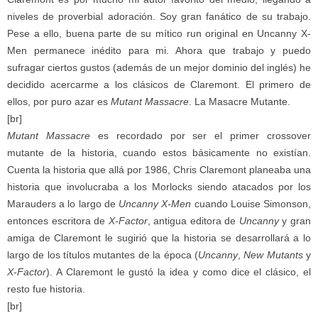
niveles de proverbial adoración. Soy gran fanático de su trabajo.
Pese a ello, buena parte de su mítico run original en Uncanny X-
Men permanece inédito para mi. Ahora que trabajo y puedo
sufragar ciertos gustos (además de un mejor dominio del inglés) he
decidido acercarme a los clásicos de Claremont. El primero de
ellos, por puro azar es
Mutant Massacre
. La Masacre Mutante.
[br]
Mutant Massacre
es recordado por ser el primer crossover
mutante de la historia, cuando estos básicamente no existían.
Cuenta la historia que allá por 1986, Chris Claremont planeaba una
historia que involucraba a los Morlocks siendo atacados por los
Marauders a lo largo de
Uncanny X-Men
cuando Louise Simonson,
entonces escritora de
X-Factor
, antigua editora de
Uncanny
y gran
amiga de Claremont le sugirió que la historia se desarrollará a lo
largo de los títulos mutantes de la época (
Uncanny
,
New Mutants
y
X-Factor
). A Claremont le gustó la idea y como dice el clásico, el
resto fue historia.
[br]