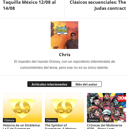
Taquilla México 12/08 al
Clásicos secuenciales: The
14/08
Judas contract
Chris
El maestro del mundo Disney, con un repositorio interminable de
conocimientos del tema, pero ese no es su único talento.
Artículos relacionados
Más del autor
Cómics
Cómics
Cómics
Historia de un Emblema:
The Symbol of
Crónicas del Multiverso
La S de Superman
Superman: A History
#336 – Many Lives