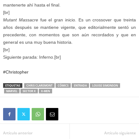
mantenerte ahí hasta el final.
[br]
Mutant Massacre
fue el gran inicio. Es un crossover que treinta
años después se mantiene vigente, que editorialmente sentó un
precedente, con momentos que son aún recordados y que en
general es una muy buena historia.
[br]
Siguiente parada: Inferno.[br]
#Christopher
ETIQUETAS
CHRIS CLAREMONT
CÓMICS
ENTRADA
LOUISE SIMONSON
MARVEL
SECTOR X
X-MEN
Artículo anterior
Artículo siguiente