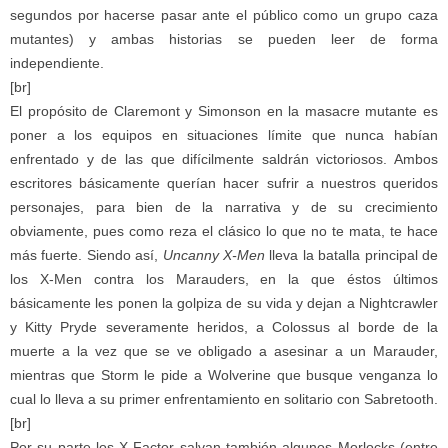
segundos por hacerse pasar ante el público como un grupo caza
mutantes) y ambas historias se pueden leer de forma
independiente.
[br]
El propósito de Claremont y Simonson en la masacre mutante es
poner a los equipos en situaciones límite que nunca habían
enfrentado y de las que difícilmente saldrán victoriosos. Ambos
escritores básicamente querían hacer sufrir a nuestros queridos
personajes, para bien de la narrativa y de su crecimiento
obviamente, pues como reza el clásico lo que no te mata, te hace
más fuerte. Siendo así,
Uncanny X-Men
lleva la batalla principal de
los X-Men contra los Marauders, en la que éstos últimos
básicamente les ponen la golpiza de su vida y dejan a Nightcrawler
y Kitty Pryde severamente heridos, a Colossus al borde de la
muerte a la vez que se ve obligado a asesinar a un Marauder,
mientras que Storm le pide a Wolverine que busque venganza lo
cual lo lleva a su primer enfrentamiento en solitario con Sabretooth.
[br]
Por su parte los X-Factor salvan también algunos Morlocks (entre