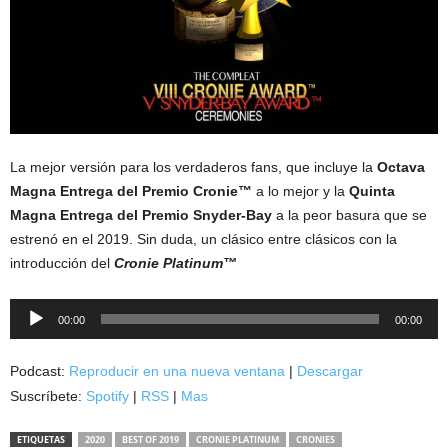
La mejor versión para los verdaderos fans, que incluye la
Octava
Magna Entrega del Premio Cronie™
a lo mejor y la
Quinta
Magna Entrega del Premio Snyder-Bay
a la peor basura que se
estrenó en el 2019. Sin duda, un clásico entre clásicos con la
introducción del
Cronie Platinum™
Reproductor
00:00
00:00
de
audio
Podcast:
Reproducir en una nueva ventana
|
Descargar
Suscríbete:
Spotify
|
RSS
|
Mas
ETIQUETAS
2020
BEST OF 2019
CRONIE PLATINUM
CRONIES