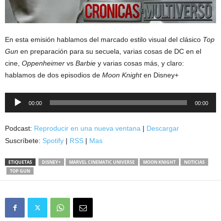
En esta emisión hablamos del marcado estilo visual del clásico
Top
Gun
en preparación para su secuela, varias cosas de DC en el
cine,
Oppenheimer
vs
Barbie
y varias cosas más, y claro:
hablamos de dos episodios de
Moon Knight
en Disney+
Reproductor
00:00
00:00
de
audio
Podcast:
Reproducir en una nueva ventana
|
Descargar
Suscríbete:
Spotify
|
RSS
|
Mas
ETIQUETAS
DISNEY+
MARVEL CINEMATIC UNIVERSE
MOON KNIGHT
NOTICIAS
TOP GUN