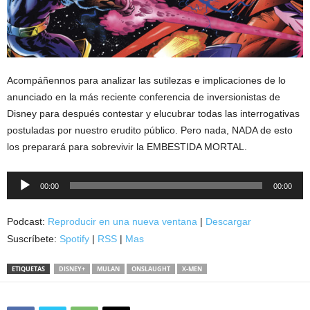
Acompáñennos para analizar las sutilezas e implicaciones de lo
anunciado en la más reciente conferencia de inversionistas de
Disney para después contestar y elucubrar todas las interrogativas
postuladas por nuestro erudito público. Pero nada, NADA de esto
los preparará para sobrevivir la EMBESTIDA MORTAL.
Reproductor
00:00
00:00
de
audio
Podcast:
Reproducir en una nueva ventana
|
Descargar
Suscríbete:
Spotify
|
RSS
|
Mas
ETIQUETAS
DISNEY+
MULAN
ONSLAUGHT
X-MEN