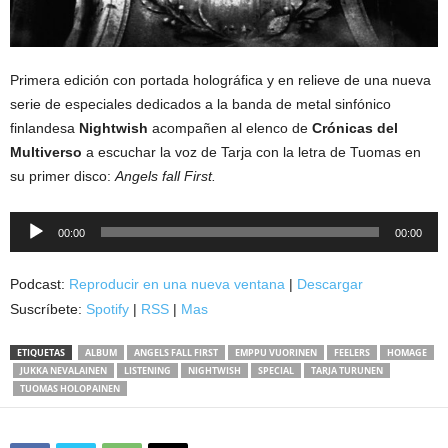
Primera edición con portada holográfica y en relieve de una nueva
serie de especiales dedicados a la banda de metal sinfónico
finlandesa
Nightwish
acompañen al elenco de
Crónicas del
Multiverso
a escuchar la voz de Tarja con la letra de Tuomas en
su primer disco:
Angels fall First.
Reproductor
00:00
00:00
de
audio
Podcast:
Reproducir en una nueva ventana
|
Descargar
Suscríbete:
Spotify
|
RSS
|
Mas
ETIQUETAS
ALBUM
ANGELS FALL FIRST
EMPPU VUORINEN
FEELERS
HOMAGE
JUKKA NEVALAINEN
LISTENING
NIGHTWISH
SPECIAL
TARJA TURUNEN
TUOMAS HOLOPAINEN