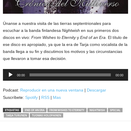
Únanse a nuestra visita de las tierras septentrionales para
escuchar a la banda finlandesa
Nightwish
en sus primeros dos
discos en vivo:
From Wishes to Eternity
y
End of an Era
. El título de
ese disco es apropiado, ya que la era de Tarja como vocalista de la
banda llega a su fin y discutimos los motivos y las circunstancias
que llevaron a tomar esa decisión.
Reproductor
00:00
00:00
de
audio
Podcast:
Reproducir en una nueva ventana
|
Descargar
Suscríbete:
Spotify
|
RSS
|
Mas
ETIQUETAS
END OF AN ERA
FROM WISHES TO ETERNITY
NIGHTWISH
SPECIAL
TARJA TURUNEN
TUOMAS HOLOPAINEN