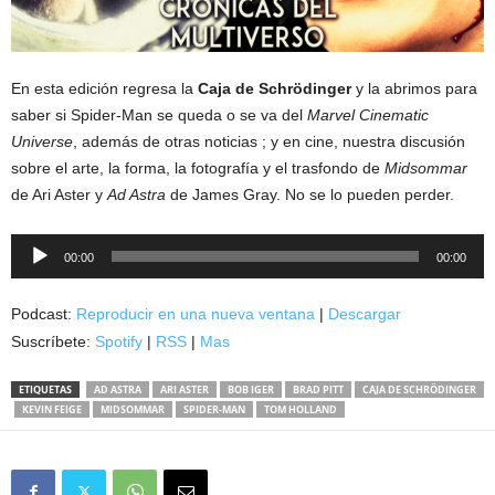
En esta edición regresa la
Caja de Schrödinger
y la abrimos para
saber si Spider-Man se queda o se va del
Marvel Cinematic
Universe
, además de otras noticias ; y en cine, nuestra discusión
sobre el arte, la forma, la fotografía y el trasfondo de
Midsommar
de Ari Aster y
Ad Astra
de James Gray. No se lo pueden perder.
Reproductor
00:00
00:00
de
audio
Podcast:
Reproducir en una nueva ventana
|
Descargar
Suscríbete:
Spotify
|
RSS
|
Mas
ETIQUETAS
AD ASTRA
ARI ASTER
BOB IGER
BRAD PITT
CAJA DE SCHRÖDINGER
KEVIN FEIGE
MIDSOMMAR
SPIDER-MAN
TOM HOLLAND