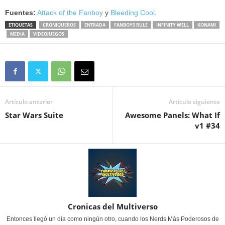
Fuentes:
Attack of the Fanboy
y
Bleeding Cool
.
ETIQUETAS
CRONIQUEROS
ENTRADA
FANBOYS RULE
INFINITY WELL
KONAMI
MEDIA
VIDEOJUEGOS
Artículo anterior
Artículo siguiente
Star Wars Suite
Awesome Panels: What If
v1 #34
Cronicas del Multiverso
Entonces llegó un dia como ningún otro, cuando los Nerds Más Poderosos de