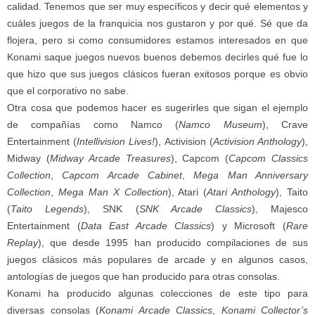
calidad. Tenemos que ser muy específicos y decir qué elementos y
cuáles juegos de la franquicia nos gustaron y por qué. Sé que da
flojera, pero si como consumidores estamos interesados en que
Konami saque juegos nuevos buenos debemos decirles qué fue lo
que hizo que sus juegos clásicos fueran exitosos porque es obvio
que el corporativo no sabe.
Otra cosa que podemos hacer es sugerirles que sigan el ejemplo
de compañías como Namco (
Namco Museum
), Crave
Entertainment (
Intellivision Lives!
), Activision (
Activision Anthology
),
Midway (
Midway Arcade Treasures
), Capcom (
Capcom Classics
Collection
,
Capcom Arcade Cabinet
,
Mega Man Anniversary
Collection
,
Mega Man X Collection
), Atari (
Atari Anthology
), Taito
(
Taito Legends
), SNK (
SNK Arcade Classics
), Majesco
Entertainment (
Data East Arcade Classics
) y Microsoft (
Rare
Replay
), que desde 1995 han producido compilaciones de sus
juegos clásicos más populares de arcade y en algunos casos,
antologías de juegos que han producido para otras consolas.
Konami ha producido algunas colecciones de este tipo para
diversas consolas (
Konami Arcade Classics
,
Konami Collector’s