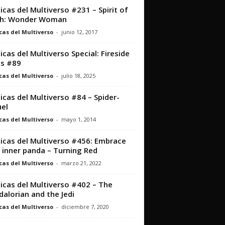
icas del Multiverso #231 – Spirit of
th: Wonder Woman
cas del Multiverso
-
junio 12, 2017
icas del Multiverso Special: Fireside
s #89
cas del Multiverso
-
julio 18, 2025
icas del Multiverso #84 – Spider-
el
cas del Multiverso
-
mayo 1, 2014
icas del Multiverso #456: Embrace
 inner panda – Turning Red
cas del Multiverso
-
marzo 21, 2022
icas del Multiverso #402 – The
alorian and the Jedi
cas del Multiverso
-
diciembre 7, 2020