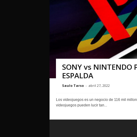
SONY vs NINTENDO P
ESPALDA
Saulo Tarso
-
abril 27, 2022
Los videojuegos es un negocio de 116 mil millone
videojuegos pueden lucir tan...