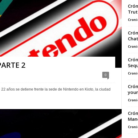
Crón
Tru
Croni
Crón
Chat
Croni
Crón
PARTE 2
Sequ
Croni
0
Crón
22 años se detiene frente la sede de Nintendo en Kioto, la ciudad
your
Croni
Crón
Mand
Croni