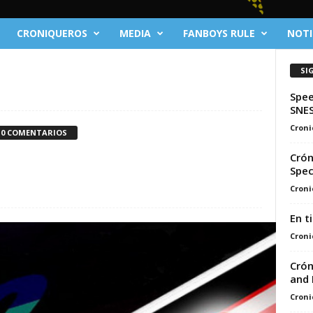
CRONIQUEROS
MEDIA
FANBOYS RULE
NOTI
SI
Spee
SNE
Croni
0 COMENTARIOS
Crón
Spec
Croni
En t
Croni
Crón
and 
Croni