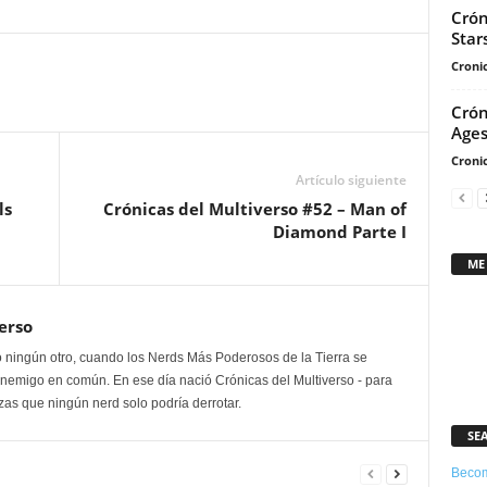
Crón
aumentar
Star
o
Cronic
disminuir
el
Crón
volumen.
Age
Cronic
Artículo siguiente
ls
Crónicas del Multiverso #52 – Man of
Diamond Parte I
ME
erso
 ningún otro, cuando los Nerds Más Poderosos de la Tierra se
enemigo en común. En ese día nació Crónicas del Multiverso - para
as que ningún nerd solo podría derrotar.
SE
Becom