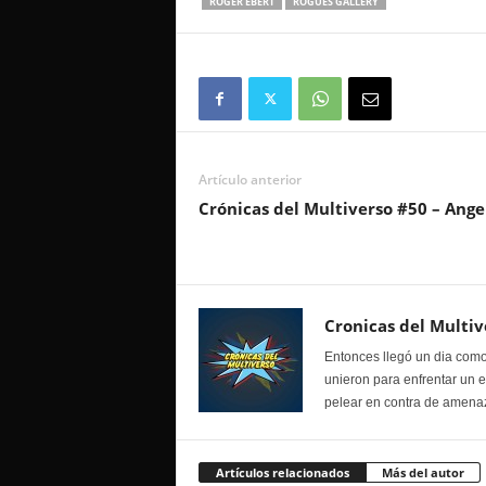
ROGER EBERT
ROGUES GALLERY
Artículo anterior
Crónicas del Multiverso #50 – Ange
Cronicas del Multiv
Entonces llegó un dia como
unieron para enfrentar un 
pelear en contra de amenaz
Artículos relacionados
Más del autor