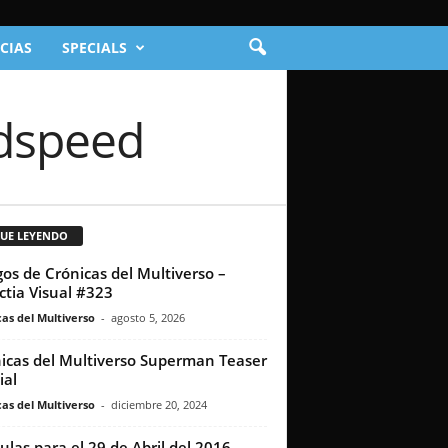
CIAS
SPECIALS
odspeed
GUE LEYENDO
os de Crónicas del Multiverso –
ctia Visual #323
as del Multiverso
-
agosto 5, 2026
icas del Multiverso Superman Teaser
ial
as del Multiverso
-
diciembre 20, 2024
culas para el 29 de Abril del 2016