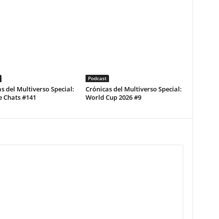
Podcast
s del Multiverso Special:
Crónicas del Multiverso Special:
e Chats #141
World Cup 2026 #9