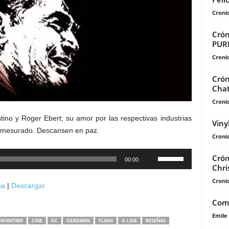
Cronic
Crón
PUR
Cronic
Crón
Chat
Cronic
ino y Roger Ebert; su amor por las respectivas industrias
Viny
r mesurado. Descansen en paz.
Cronic
Utiliza
Crón
00:00
Chri
las
teclas
Cronic
na
|
Descargar
de
Comi
flecha
Emile
arriba/abajo
INFANTINO
CINE
DC
DEADMAN
FLASH
G.I JOE
RESEÑAS
para