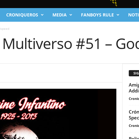
CRONIQUEROS
MEDIA
FANBOYS RULE
NOTI
dspeed
l Multiverso #51 – G
SI
Amig
Addi
Cronic
Crón
Spec
Cronic
Pelí