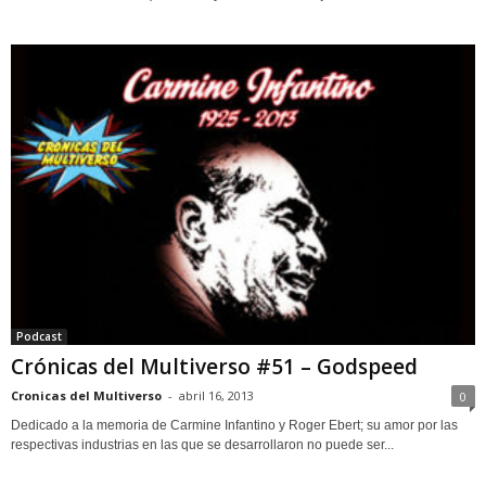
Podcast
Crónicas del Multiverso #51 – Godspeed
Cronicas del Multiverso
-
abril 16, 2013
0
Dedicado a la memoria de Carmine Infantino y Roger Ebert; su amor por las
respectivas industrias en las que se desarrollaron no puede ser...