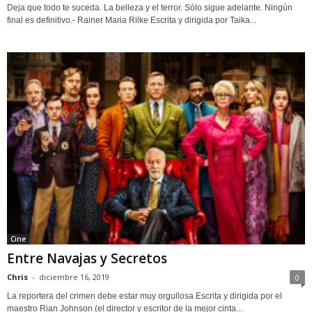
Deja que todo te suceda. La belleza y el terror. Sólo sigue adelante. Ningún
final es definitivo.- Rainer Maria Rilke Escrita y dirigida por Taika...
Cine
Entre Navajas y Secretos
Chris
-
diciembre 16, 2019
0
La reportera del crimen debe estar muy orgullosa Escrita y dirigida por el
maestro Rian Johnson (el director y escritor de la mejor cinta...