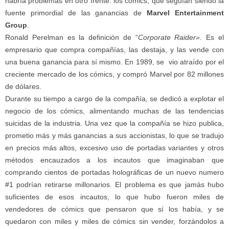
habría problemas en otro frente: los cómics, que seguían siendo la
fuente primordial de las ganancias de
Marvel Entertainment
Group
.
Ronald Perelman es la definición de “
Corporate Raider»
. Es el
empresario que compra
compañías, las destaja, y las vende con
una buena ganancia para sí
mismo. En 1989, se vio atraído por el
creciente mercado de los cómics, y compró Marvel por 82 millones
de dólares.
Durante su tiempo a cargo de la compañía, se dedicó a explotar el
negocio de los cómics, alimentando muchas de las tendencias
suicidas de la industria. Una vez que la compañía se hizo publica,
prometio más y más ganancias a sus accionistas, lo que se tradujo
en precios más altos, excesivo uso de portadas variantes y otros
métodos encauzados a los incautos que imaginaban que
comprando cientos de portadas holográficas de un nuevo numero
#1 podrían retirarse millonarios. El problema es que jamás hubo
suficientes de esos incautos, lo que hubo fueron miles de
vendedores de cómics que pensaron que sí los había, y se
quedaron con miles y miles de cómics sin vender, forzándolos a