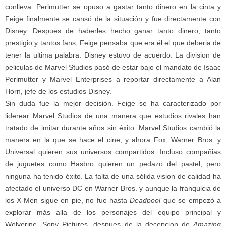
conlleva. Perlmutter se opuso a gastar tanto dinero en la cinta y
Feige finalmente se cansó de la situación y fue directamente con
Disney. Despues de haberles hecho ganar tanto dinero, tanto
prestigio y tantos fans, Feige pensaba que era él el que deberia de
tener la ultima palabra. Disney estuvo de acuerdo. La division de
peliculas de Marvel Studios pasó de estar bajo el mandato de Isaac
Perlmutter y Marvel Enterprises a reportar directamente a Alan
Horn, jefe de los estudios Disney.
Sin duda fue la mejor decisión. Feige se ha caracterizado por
liderear Marvel Studios de una manera que estudios rivales han
tratado de imitar durante años sin éxito. Marvel Studios cambió la
manera en la que se hace el cine, y ahora Fox, Warner Bros. y
Universal quieren sus universos compartidos. Incluso compañias
de juguetes como Hasbro quieren un pedazo del pastel, pero
ninguna ha tenido éxito. La falta de una sólida vision de calidad ha
afectado el universo DC en Warner Bros. y aunque la franquicia de
los X-Men sigue en pie, no fue hasta
Deadpool
que se empezó a
explorar más alla de los personajes del equipo principal y
Wolverine. Sony Pictures, despues de la decepcion de
Amazing