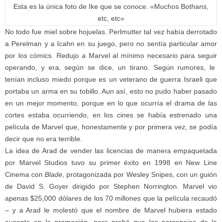
Esta es la única foto de Ike que se conoce. «Muchos Bothans,
etc, etc»
No todo fue miel sobre hojuelas. Perlmutter tal vez había derrotado
a Perelman y a Icahn en su juego, pero no sentía particular amor
por los cómics. Redujo a Marvel al mínimo
necesario para seguir
operando, y era, según se dice, un tirano. Según rumores, le
tenían incluso miedo porque es un veterano de guerra Israeli que
portaba un arma en su tobillo. Aun así, esto no pudo haber pasado
en un mejor momento, porque en lo que ocurría el drama de las
cortes estaba ocurriendo, en los cines se había estrenado una
película de Marvel que, honestamente y por primera vez, se podía
decir que no era terrible.
La idea de Arad de vender las licencias de manera empaquetada
por Marvel Studios tuvo su primer éxito en 1998 en New Line
Cinema con
Blade
, protagonizada por Wesley Snipes, con un guión
de David S. Goyer dirigido por Stephen Norrington. Marvel vio
apenas $25,000 dólares de los 70 millones que la película recaudó
– y a Arad le molestó que el nombre de Marvel hubiera estado