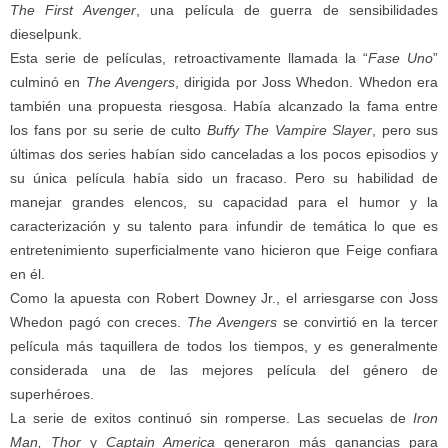
The First Avenger
, una película de guerra de sensibilidades
dieselpunk.
Esta serie de películas, retroactivamente llamada la “
Fase Uno
”
culminó en
The Avengers
, dirigida por Joss Whedon. Whedon era
también una propuesta riesgosa. Había alcanzado la fama entre
los fans por su serie de culto
Buffy The Vampire Slayer
, pero sus
últimas dos series habían sido canceladas a los pocos episodios y
su única película había sido un fracaso. Pero su habilidad de
manejar grandes elencos, su capacidad para el humor y la
caracterización y su talento para infundir de temática lo que es
entretenimiento superficialmente vano hicieron que Feige confiara
en él.
Como la apuesta con Robert Downey Jr., el arriesgarse con Joss
Whedon pagó con creces.
The Avengers
se convirtió en la tercer
película más taquillera de todos los tiempos, y es generalmente
considerada una de las mejores película del género de
superhéroes.
La serie de exitos continuó sin romperse. Las secuelas de
Iron
Man, Thor
y
Captain America
generaron más ganancias para