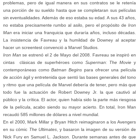
problemas, pero de igual manera en sus contratos se le retenía
una porción de su sueldo hasta que se completaran sus películas
sin eventualidades. Además de eso estaba su edad. A sus 43 años,
no estaba precisamente rumbo al asilo, pero el propósito de
Iron
Man
era iniciar una franquicia que duraría años, incluso décadas.
La insistencia de Favreau y la humildad de Downey al aceptar
hacer un screentest convenció a Marvel Studios.
Iron Man
se estrenó el 2 de Mayo del 2008. Favreau se inspiró en
cintas clásicas de superhéroes como
Superman: The Movie
y
contemporáneas como
Batman Begins
para ofrecer una película
de acción ágil y entretenida que sentó las bases generales del tono
y ritmo que una película de Marvel debería de tener, pero más que
todo fue la actuación de Robert Downey Jr. la que cautivó al
público y la crítica. El actor, quien había sido la parte más riesgosa
de la película, acabo siendo su mayor acierto. En total, Iron Man
recaudó 585 millones de dólares a nivel mundial.
En el 2000, Mark Millar y Bryan Hitch reimaginaron a los Avengers
en su cómic
The Ultimates
, y basaron la imagen de su versión de
Nick Fury en Samuel L. Jackson. Durante semanas antes de que