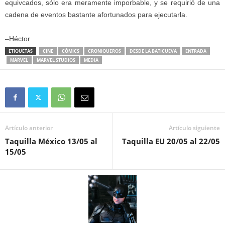
equivcados, sólo era meramente imporbable, y se requirió de una
cadena de eventos bastante afortunados para ejecutarla.
–Héctor
ETIQUETAS
CINE
CÓMICS
CRONIQUEROS
DESDE LA BATICUEVA
ENTRADA
MARVEL
MARVEL STUDIOS
MEDIA
Artículo anterior
Artículo siguiente
Taquilla México 13/05 al
Taquilla EU 20/05 al 22/05
15/05