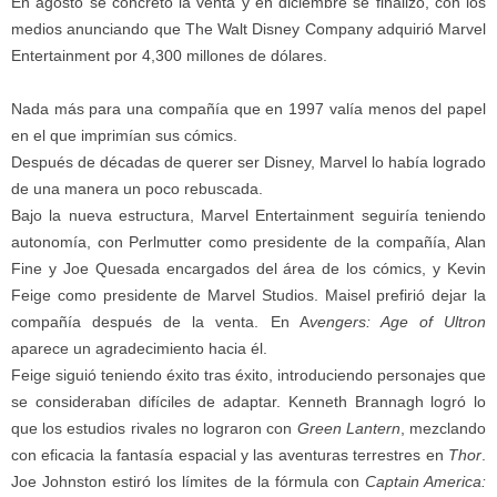
En agosto se concretó la venta y en diciembre se finalizó, con los
medios anunciando que The Walt Disney Company adquirió Marvel
Entertainment por 4,300 millones de dólares.
Nada más para una compañía que en 1997 valía menos del papel
en el que imprimían sus cómics.
Después de décadas de querer ser Disney, Marvel lo había logrado
de una manera un poco rebuscada.
Bajo la nueva estructura, Marvel Entertainment seguiría teniendo
autonomía, con Perlmutter como presidente de la compañía, Alan
Fine y Joe Quesada encargados del área de los cómics, y Kevin
Feige como presidente de Marvel Studios.
Maisel prefirió dejar la
compañía después de la venta. En A
vengers: Age of Ultron
aparece un agradecimiento hacia él.
Feige siguió teniendo éxito tras éxito, introduciendo personajes que
se consideraban difíciles de adaptar. Kenneth Brannagh logró lo
que los estudios rivales no lograron con
Green Lantern
, mezclando
con eficacia la fantasía espacial y las aventuras terrestres en
Thor
.
Joe Johnston estiró los límites de la fórmula con
Captain America: