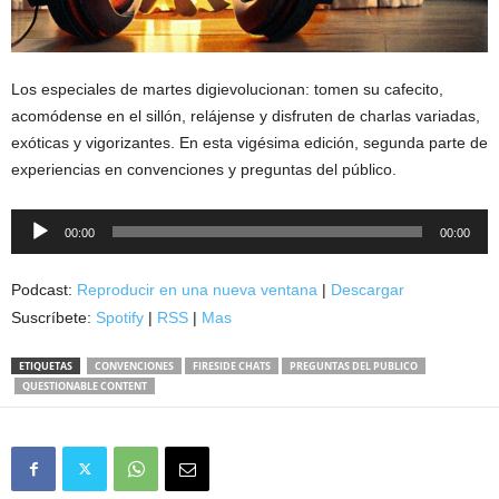
Los especiales de martes digievolucionan: tomen su cafecito,
acomódense en el sillón, relájense y disfruten de charlas variadas,
exóticas y vigorizantes. En esta vigésima edición, segunda parte de
experiencias en convenciones y preguntas del público.
Reproductor
00:00
00:00
de
audio
Podcast:
Reproducir en una nueva ventana
|
Descargar
Suscríbete:
Spotify
|
RSS
|
Mas
ETIQUETAS
CONVENCIONES
FIRESIDE CHATS
PREGUNTAS DEL PUBLICO
QUESTIONABLE CONTENT