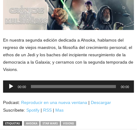
En nuestra segunda edición dedicada a Ahsoka, hablamos del
regreso de viejos maestros, la filosofía del crecimiento personal, el
ethos de un Jedi y los baches del incipiente resurgimiento de la
democracia a la Galaxia; y cerramos con la segunda temporada de
Visions.
Reproductor
00:00
00:00
de
audio
Podcast:
Reproducir en una nueva ventana
|
Descargar
Suscríbete:
Spotify
|
RSS
|
Mas
ETIQUETAS
AHSOKA
STAR WARS
VISIONS