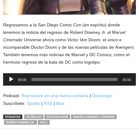
Regresamos a la San Diego Comic Con (en espíritu) donde
tenemos la noticia del regreso de Robert Downey Jr. al M
arvel
Cinematic Universe
ahora como Victor Von Doom, el único e
incomparable Doctor Doom y de las nuevas películas de
Avengers
.
También tenemos más noticias de Marvel y DC Comics, como el
hermoso regreso de la bala de DC como logotipo.
Reproductor
00:00
00:00
de
audio
Podcast:
Reproducir en una nueva ventana
|
Descargar
Suscríbete:
Spotify
|
RSS
|
Mas
ETIQUETAS
DC BULLET
DOCTOR DOOM
MARVEL CINEMATIC UNIVERSE
ROBERT DOWNEY JR.
SDCC