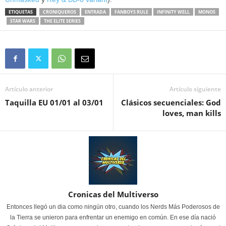
ETIQUETAS
CRONIQUEROS
ENTRADA
FANBOYS RULE
INFINITY WELL
MONOS
STAR WARS
THE ELITE SERIES
Artículo anterior
Artículo siguiente
Taquilla EU 01/01 al 03/01
Clásicos secuenciales: God
loves, man kills
Cronicas del Multiverso
Entonces llegó un dia como ningún otro, cuando los Nerds Más Poderosos de
la Tierra se unieron para enfrentar un enemigo en común. En ese día nació