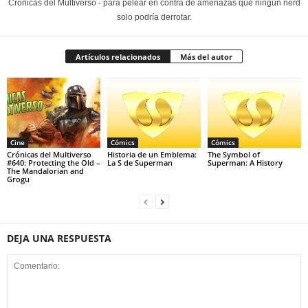
Crónicas del Multiverso - para pelear en contra de amenazas que ningún nerd
solo podría derrotar.
Artículos relacionados
Más del autor
Cine
Cómics
Cómics
Crónicas del Multiverso
Historia de un Emblema:
The Symbol of
#640: Protecting the Old –
La S de Superman
Superman: A History
The Mandalorian and
Grogu
DEJA UNA RESPUESTA