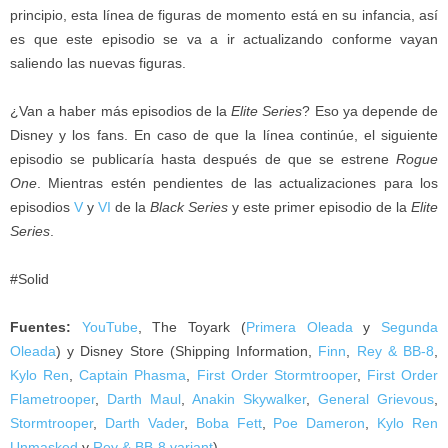
principio, esta línea de figuras de momento está en su infancia, así
es que este episodio se va a ir actualizando conforme vayan
saliendo las nuevas figuras.
¿Van a haber más episodios de la
Elite Series
? Eso ya depende de
Disney y los fans. En caso de que la línea continúe, el siguiente
episodio se publicaría hasta después de que se estrene
Rogue
One
. Mientras estén pendientes de las actualizaciones para los
episodios
V
y
VI
de la
Black Series
y este primer episodio de la
Elite
Series
.
#Solid
Fuentes:
YouTube
, The Toyark (
Primera Oleada
y
Segunda
Oleada
) y Disney Store (Shipping Information,
Finn
,
Rey & BB-8
,
Kylo Ren
,
Captain Phasma
,
First Order Stormtrooper
,
First Order
Flametrooper
,
Darth Maul
,
Anakin Skywalker
,
General Grievous
,
Stormtrooper
,
Darth Vader
,
Boba Fett
,
Poe Dameron
,
Kylo Ren
Unmasked
y
Rey & BB-8 variant
).