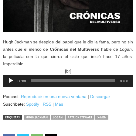
Hugh Jackman se despide del papel que le dio la fama, pero no sin
antes que el elenco de
Crónicas del Multiverso
hable de
Logan
,
la película con la que cierra el ciclo que inició hace 17 años.
Imperdible.
[br]
Reproductor
00:00
00:00
de
audio
Podcast:
Reproducir en una nueva ventana
|
Descargar
Suscríbete:
Spotify
|
RSS
|
Mas
ETIQUETAS
HUGH JACKMAN
LOGAN
PATRICK STEWART
X-MEN