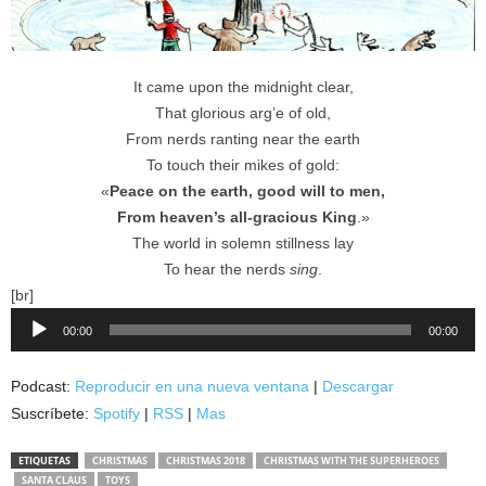
It came upon the midnight clear,
That glorious arg’e of old,
From nerds ranting near the earth
To touch their mikes of gold:
«
Peace on the earth, good will to men,
From heaven’s all-gracious King
.»
The world in solemn stillness lay
To hear the nerds
sing
.
[br]
Reproductor
00:00
00:00
de
audio
Podcast:
Reproducir en una nueva ventana
|
Descargar
Suscríbete:
Spotify
|
RSS
|
Mas
ETIQUETAS
CHRISTMAS
CHRISTMAS 2018
CHRISTMAS WITH THE SUPERHEROES
SANTA CLAUS
TOYS