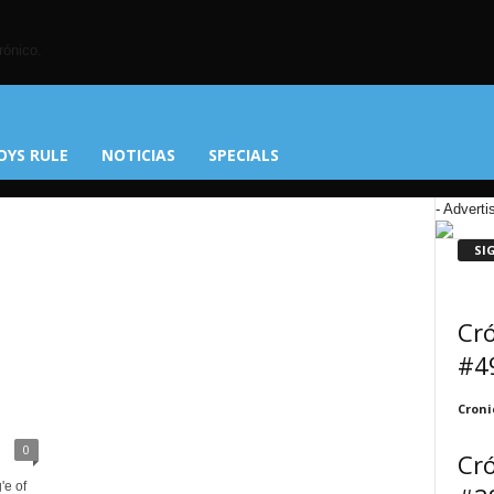
rónico.
OYS RULE
NOTICIAS
SPECIALS
- Adverti
SI
Cró
#4
Croni
0
Cró
'e of