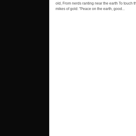
old, From nerds ranting near the earth To touch th
r
mikes of gold: "Peace on the earth, good...
s
o