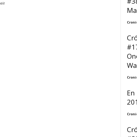
#38
eir
Ma
Croni
Cró
#17
One
War
Croni
En 
20
Croni
Cró