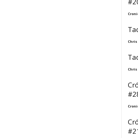
#2
Croni
Taq
Chris
Taq
Chris
Cró
#2
Croni
Cró
#2