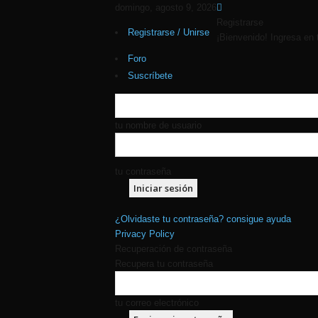
domingo, agosto 9, 2026
Registrarse
Registrarse / Unirse
¡Bienvenido! Ingresa en 
Foro
Suscríbete
tu nombre de usuario
tu contraseña
¿Olvidaste tu contraseña? consigue ayuda
Privacy Policy
Recuperación de contraseña
Recupera tu contraseña
tu correo electrónico