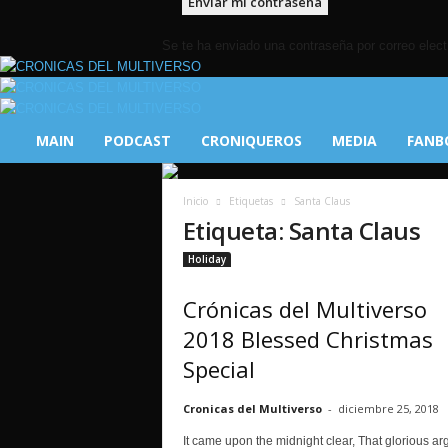
Se te ha enviado una contraseña por correo elect
C
r
ó
MAIN
PODCAST
CRONIQUEROS
MEDIA
FANB
n
i
c
Inicio
Etiquetas
Santa Claus
a
Etiqueta: Santa Claus
s
d
Holiday
e
l
Crónicas del Multiverso
M
2018 Blessed Christmas
u
l
Special
t
i
Cronicas del Multiverso
-
diciembre 25, 2018
v
It came upon the midnight clear, That glorious arg
e