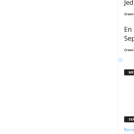
Jed
Croni
En 
Se
Croni
ME
SE
Becom