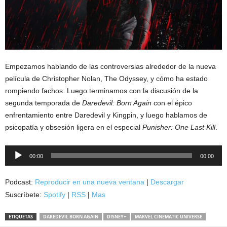
Empezamos hablando de las controversias alrededor de la nueva
película de Christopher Nolan, The Odyssey, y cómo ha estado
rompiendo fachos. Luego terminamos con la discusión de la
segunda temporada de
Daredevil: Born Again
con el épico
enfrentamiento entre Daredevil y Kingpin, y luego hablamos de
psicopatía y obsesión ligera en el especial
Punisher: One Last Kill
.
Reproductor
00:00
00:00
de
audio
Podcast:
Reproducir en una nueva ventana
|
Descargar
Suscríbete:
Spotify
|
RSS
|
Mas
ETIQUETAS
DAREDEVIL BORN AGAIN
DISNEY+
MARVEL CINEMATIC UNIVERSE