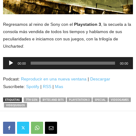
Regresamos al reino de Sony con el
Playstation 3
, la secuela a la
consola más vendida de todos los tiempos y hablamos de sus
peculiaridades e iniciamos con sus juegos, con la trilogía de
Uncharted
.
Reproductor
00:00
00:00
de
audio
Podcast:
Reproducir en una nueva ventana
|
Descargar
Suscríbete:
Spotify
|
RSS
|
Mas
ETIQUETAS
7TH GEN
BYTES AND BITS
PLAYSTATION 3
SPECIAL
VIDEOGAMES
VIDEOJUEGOS