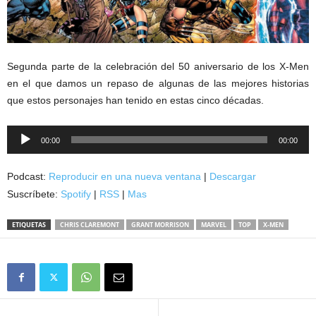
Segunda parte de la celebración del 50 aniversario de los X-Men
en el que damos un repaso de algunas de las mejores historias
que estos personajes han tenido en estas cinco décadas.
Reproductor
00:00
00:00
de
audio
Podcast:
Reproducir en una nueva ventana
|
Descargar
Suscríbete:
Spotify
|
RSS
|
Mas
ETIQUETAS
CHRIS CLAREMONT
GRANT MORRISON
MARVEL
TOP
X-MEN