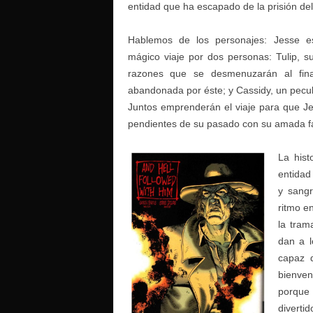
entidad que ha escapado de la prisión del
Hablemos de los personajes: Jesse 
mágico viaje por dos personas: Tulip, s
razones que se desmenuzarán al fina
abandonada por éste; y Cassidy, un pecul
Juntos emprenderán el viaje para que J
pendientes de su pasado con su amada fa
La hist
entidad
y sangr
ritmo e
la tram
dan a l
capaz 
bienven
porque 
diverti