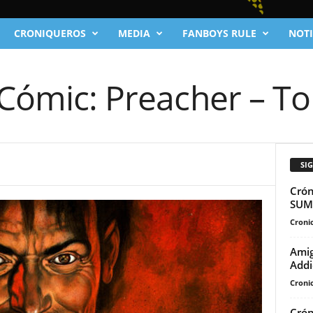
CRONIQUEROS
MEDIA
FANBOYS RULE
NOTI
1
 Cómic: Preacher – T
SI
Crón
SUM
Cronic
Amig
Addi
Cronic
Crón