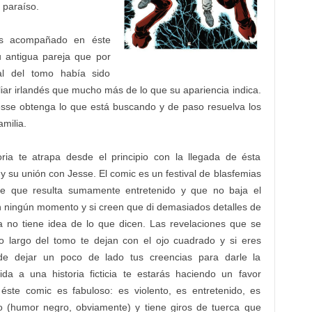
 paraíso.
es acompañado en éste
u antigua pareja que por
l del tomo había sido
iar irlandés que mucho más de lo que su apariencia indica.
esse obtenga lo que está buscando y de paso resuelva los
milia.
oria te atrapa desde el principio con la llegada de ésta
 y su unión con Jesse. El comic es un festival de blasfemias
e que resulta sumamente entretenido y que no baja el
n ningún momento y si creen que di demasiados detalles de
a no tiene idea de lo que dicen. Las revelaciones que se
o largo del tomo te dejan con el ojo cuadrado y si eres
de dejar un poco de lado tus creencias para darle la
ida a una historia ficticia te estarás haciendo un favor
éste comic es fabuloso: es violento, es entretenido, es
do (humor negro, obviamente) y tiene giros de tuerca que