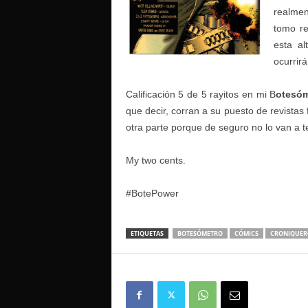
realmen
tomo re
esta al
ocurrir
Calificación 5 de 5 rayitos en mi B
otesó
que decir, corran a su puesto de revistas
otra parte porque de seguro no lo van a 
My two cents.
#BotePower
ETIQUETAS
BOTESÓMETRO
CÓMICS
CRONIQUER