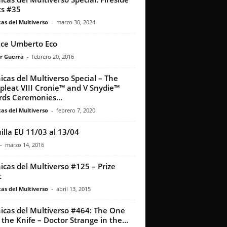
s #35
as del Multiverso
-
marzo 30, 2024
ece Umberto Eco
r Guerra
-
febrero 20, 2016
icas del Multiverso Special – The
leat VIII Cronie™ and V Snydie™
ds Ceremonies...
as del Multiverso
-
febrero 7, 2020
illa EU 11/03 al 13/04
-
marzo 14, 2016
icas del Multiverso #125 – Prize
t
as del Multiverso
-
abril 13, 2015
icas del Multiverso #464: The One
 the Knife – Doctor Strange in the...