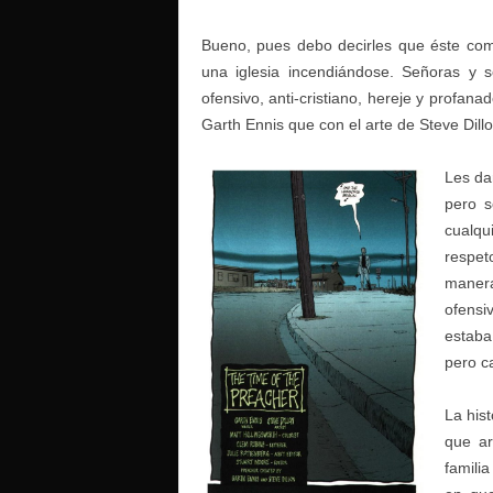
Bueno, pues debo decirles que éste co
una iglesia incendiándose. Señoras y 
ofensivo, anti-cristiano, hereje y profan
Garth Ennis que con el arte de Steve Dil
Les dar
pero s
cualqu
respet
manera
ofensi
estaba
pero c
La hist
que ar
famili