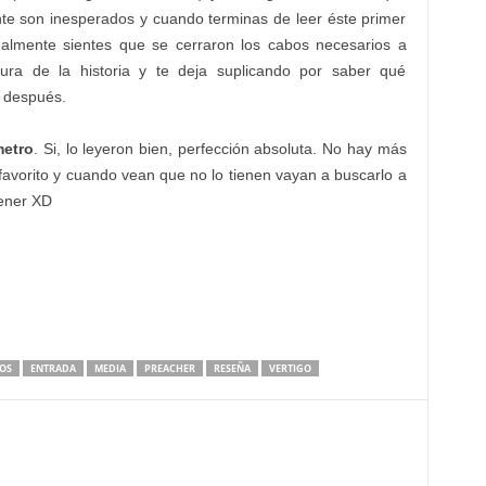
te son inesperados y cuando terminas de leer éste primer
almente sientes que se cerraron los cabos necesarios a
tura de la historia y te deja suplicando por saber qué
á después.
metro
. Si, lo leyeron bien, perfección absoluta. No hay más
 favorito y cuando vean que no lo tienen vayan a buscarlo a
tener XD
OS
ENTRADA
MEDIA
PREACHER
RESEÑA
VERTIGO