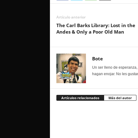
Artículo anterior
The Carl Barks Library: Lost in the
Andes & Only a Poor Old Man
Bote
Un ser lleno de esperanza, 
hagan enojar. No les gustar
Artículos relacionados
Más del autor