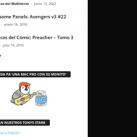
as del Multiverso
-
junio 13, 2022
ome Panels: Avengers v3 #22
-
enero 16, 2016
icos del Cómic: Preacher – Tomo 3
-
julio 10, 2016
 DA PA’ UNA MAC PRO CON SU MONITO’
AN NUESTROS TONYS STARK
e a Patron!