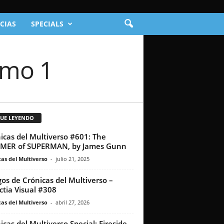
CIAS
SPECIALS
omo 1
GUE LEYENDO
icas del Multiverso #601: The
MER of SUPERMAN, by James Gunn
as del Multiverso
-
julio 21, 2025
os de Crónicas del Multiverso –
ctia Visual #308
as del Multiverso
-
abril 27, 2026
icas del Multiverso Special: Fireside