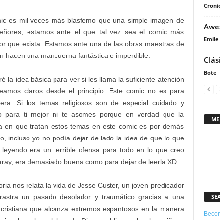
Cronic
mic es mil veces más blasfemo que una simple imagen de
Awes
señores, estamos ante el que tal vez sea el comic más
Emile
ador que exista. Estamos ante una de las obras maestras de
lon hacen una mancuerna fantástica e imperdible.
Clás
Bote
é la idea básica para ver si les llama la suficiente atención
eamos claros desde el principio: Este comic no es para
iera. Si los temas religiosos son de especial cuidado y
o para ti mejor ni te asomes porque en verdad que la
ME
 en que tratan estos temas en este comic es por demás
vo, incluso yo no podía dejar de lado la idea de que lo que
 leyendo era un terrible ofensa para todo en lo que creo
aray, era demasiado buena como para dejar de leerla XD.
oria nos relata la vida de Jesse Custer, un joven predicador
SE
rastra un pasado desolador y traumático gracias a una
a cristiana que alcanza extremos espantosos en la manera
Becom