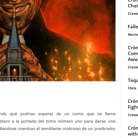
Chat
Cronic
Fall
Hecto
Crón
Comp
Awar
Cronic
Taqu
Chris
Crón
Figh
ndo qué podrían esperar de un comic que se llama
Cronic
 vistazo a la portada del tomo número uno para darse una
Crón
ndiándose mientras el semblante malicioso de un predicador
with