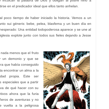
 inculcan la palabra de Dios y obligan al pobre niño a
irse en el predicador ideal que ellos tanto anhelan.
al poco tiempo de haber iniciado la historia. Vemos a un
anto sui géneris: bebe, pelea, blasfema y un buen día en
inesperado: Una entidad todopoderosa aparece y se une al
glesia explote junto con todos sus fieles dejando a Jesse
 nada menos que el fruto
 y un demonio y que se
ora que había conseguido
a encontrar un alma a la
dad propia. Este ser
 especiales que a partir
iva de qué hacer con su
ivos ahora que la furia
añeros de aventuras y no
e vuelta a la peligrosa