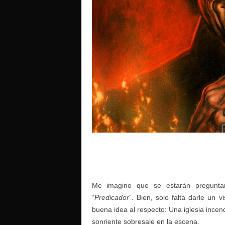
o
Me imagino que se estarán pregunta
“
Predicador
”. Bien, solo falta darle un
buena idea al respecto: Una iglesia ince
sonriente sobresale en la escena.