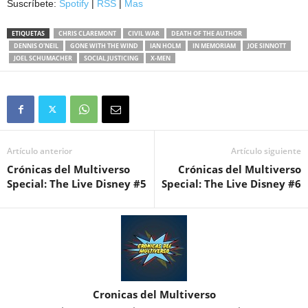
Suscríbete:
Spotify
|
RSS
|
Mas
ETIQUETAS
CHRIS CLAREMONT
CIVIL WAR
DEATH OF THE AUTHOR
DENNIS O'NEIL
GONE WITH THE WIND
IAN HOLM
IN MEMORIAM
JOE SINNOTT
JOEL SCHUMACHER
SOCIAL JUSTICING
X-MEN
Artículo anterior
Artículo siguiente
Crónicas del Multiverso
Crónicas del Multiverso
Special: The Live Disney #5
Special: The Live Disney #6
Cronicas del Multiverso